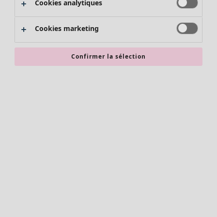
Cookies analytiques
Promos SOLDES
Les promos de Gudrun Sjödén
Cookies marketing
Nouvel arrivage
Bonnes affaires en soldes - jusqu'à -70
Confirmer la sélection