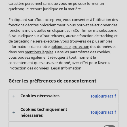
Pantalon
caractère personnel sans que vous ne puissiez former un
quelconque recours juridique en la matière.
Jupes
Manteaux & vestes
En cliquant sur «Tout accepter», vous consentez à l’utilisation des
Leggings et collants
fonctions décrites précédemment. Vous pouvez sélectionner des
Accessoires
fonctions individuelles en cliquant sur «Confirmer ma sélection».
Si vous cliquez sur «Tout refuser», aucune fonction de tracking et
Chaussures
de targeting ne sera exécutée. Vous trouverez de plus amples
Vêtements de bain
Soldes Mobilier
informations dans notre
politique de protection
des données et
Basics
Bonnes affaires déco
dans nos
mentions légales
. Dans les paramètres des cookies,
Décoration
vous pouvez également révoquer à tout moment le
consentement que vous avez donné, avec effet pour l’avenir.
Textiles
Protection des données
Legal Information
Tapis
Éponge
Gérer les préférences de consentement
Cookies nécessaires
Toujours actif
Cookies techniquement
Toujours actif
nécessaires