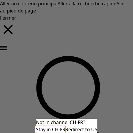
Aller au contenu principal
Aller à la recherche rapide
Aller
au pied de page
Fermer
Nouveautés : la collection d'automne haute en couleur de Gudrun »
Not in channel CH-FR?
Stay in CH-FR
Redirect to US