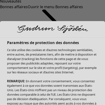
Nouveautés
Bonnes affaires
Ouvrir le menu Bonnes affaires
Paramètres de protection des données
Ce site utilise des cookies et d’autres technologies semblables,
entre autres, de prestataires tiers, afin de mettre à disposition et
d’analyser (tracking) les fonctions de cette page et de vous
proposer des publicités adaptées, reposant sur votre
Soldes Vêtements
Vêtements
Ouvrir le menu Vêtements
comportement sur le site et votre profil (targeting), par exemple
sur les réseaux sociaux et d’autres sites Internet.
Tous les vêtements
Robes
REMARQUE:
En donnant votre consentement, vous consentez
Tuniques
également à ce que vos données soient transmises aux États-
Blouses
Unis. Les États-Unis n’offrent pas un niveau de protection des
données comparable à celui de l’UE. Les États-Unis ne disposent
Tops
pas de décision d’adéquation. Par conséquent, vous vous
Gilets
exposez au risque que des autorités aient accès à vos données à