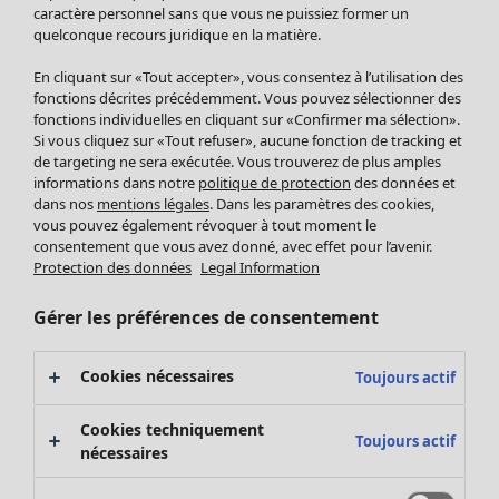
Pantalon
caractère personnel sans que vous ne puissiez former un
quelconque recours juridique en la matière.
Jupes
Manteaux & vestes
Vêtements
Maison
Ouvrir le menu Maison
En cliquant sur «Tout accepter», vous consentez à l’utilisation des
Leggings et collants
Nouveautés
fonctions décrites précédemment. Vous pouvez sélectionner des
Accessoires
fonctions individuelles en cliquant sur «Confirmer ma sélection».
Tous les vêtements
Si vous cliquez sur «Tout refuser», aucune fonction de tracking et
Chaussures
Robes
de targeting ne sera exécutée. Vous trouverez de plus amples
Vêtements de bain
Soldes Mobilier
Tuniques
informations dans notre
politique de protection
des données et
Basics
Bonnes affaires déco
dans nos
mentions légales
. Dans les paramètres des cookies,
Pulls
Décoration
vous pouvez également révoquer à tout moment le
Tops
consentement que vous avez donné, avec effet pour l’avenir.
Textiles
Pulls en tricot
Protection des données
Legal Information
Tapis
Gilets sans manches
Maison
Offres
Ouvrir le menu Offres
Éponge
Pantalons
Gérer les préférences de consentement
Nouveautés
Chemises et blouses
Voir toute la décoration
Gilets
Coussins
Cookies nécessaires
Toujours actif
Manteaux & vestes
Rideaux
Jupes
Tapis
Cookies techniquement
Toujours actif
Cartes cadeaux
Éponge
nécessaires
Céramique et verre