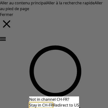
Aller au contenu principal
Aller à la recherche rapide
Aller
au pied de page
Fermer
Nouveautés : la collection d'automne haute en couleur de Gudrun »
Not in channel CH-FR?
Stay in CH-FR
Redirect to US