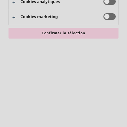
Cookies analytiques
Promos SOLDES
Les promos de Gudrun Sjödén
Cookies marketing
Nouvel arrivage
Bonnes affaires en soldes - jusqu'à -70
Confirmer la sélection