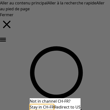
Aller au contenu principal
Aller à la recherche rapide
Aller
au pied de page
Fermer
Nouveautés : la collection d'automne haute en couleur de Gudrun »
Not in channel CH-FR?
Stay in CH-FR
Redirect to US