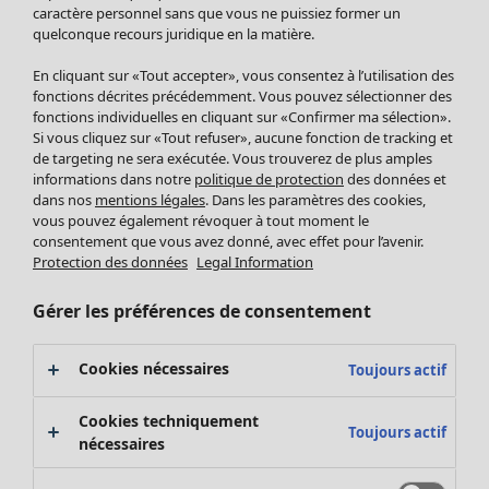
Pantalon
caractère personnel sans que vous ne puissiez former un
quelconque recours juridique en la matière.
Jupes
Manteaux & vestes
En cliquant sur «Tout accepter», vous consentez à l’utilisation des
Leggings et collants
fonctions décrites précédemment. Vous pouvez sélectionner des
Accessoires
fonctions individuelles en cliquant sur «Confirmer ma sélection».
Si vous cliquez sur «Tout refuser», aucune fonction de tracking et
Chaussures
de targeting ne sera exécutée. Vous trouverez de plus amples
Vêtements de bain
Soldes Mobilier
informations dans notre
politique de protection
des données et
Basics
Bonnes affaires déco
dans nos
mentions légales
. Dans les paramètres des cookies,
Décoration
vous pouvez également révoquer à tout moment le
consentement que vous avez donné, avec effet pour l’avenir.
Textiles
Protection des données
Legal Information
Tapis
Éponge
Gérer les préférences de consentement
Cookies nécessaires
Toujours actif
Cookies techniquement
Toujours actif
nécessaires