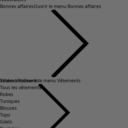
Bonnes affaires
Ouvrir le menu Bonnes affaires
Soldes Vêtements
Vêtements
Ouvrir le menu Vêtements
Tous les vêtements
Robes
Tuniques
Blouses
Tops
Gilets