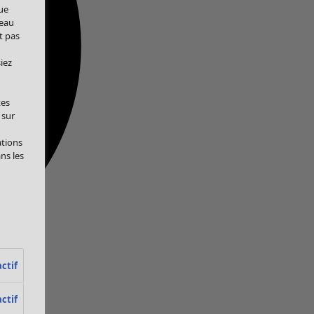
ue
veau
t pas
iez
tes
 sur
ations
ans les
ctif
ctif