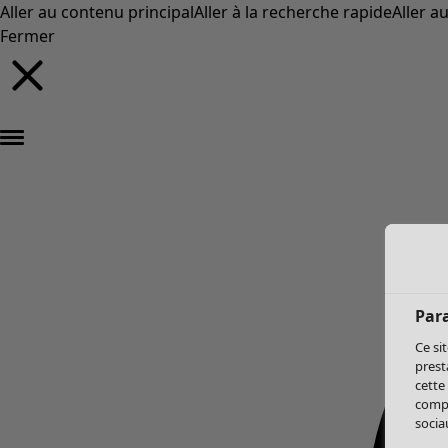
Aller au contenu principal
Aller à la recherche rapide
Aller a
Fermer
Par
Ce si
prest
cette
compo
sociau