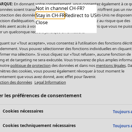
ARQUE:
En donnant votre consentement, vous consentez également à ce q
Not in channel CH-FR?
onnées soient transmises aux États-Unis. Les États-Unis n’offrent pas un ni
Stay in CH-FR
Redirect to US
otection des données comparable à celui de l’UE. Les États-Unis ne disposen
cision d’adéquation. Par conséquent, vous vous exposez au risque que des
Close
ités aient accès à vos données à caractère personnel sans que vous ne puiss
r un quelconque recours juridique en la matière.
iquant sur «Tout accepter», vous consentez à l’utilisation des fonctions décri
demment. Vous pouvez sélectionner des fonctions individuelles en cliquant
irmer ma sélection». Si vous cliquez sur «Tout refuser», aucune fonction de
ing et de targeting ne sera exécutée. Vous trouverez de plus amples inform
 notre
politique de protection
des données et dans nos
mentions légales
. D
ètres des cookies, vous pouvez également révoquer à tout moment le
ntement que vous avez donné, avec effet pour l’avenir.
ction des données
Legal Information
er les préférences de consentement
Cookies nécessaires
Toujours a
Cookies techniquement nécessaires
Toujours a