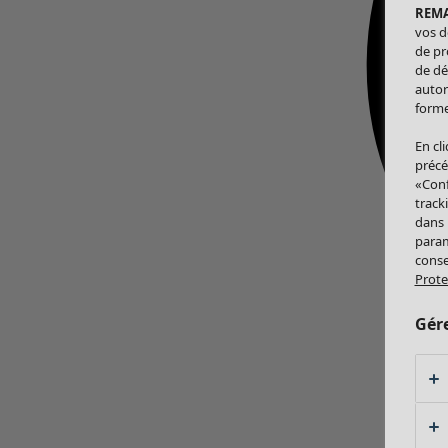
REM
vos d
de pr
de dé
autor
forme
En cl
précé
«Conf
track
dans
param
conse
Prote
Gér