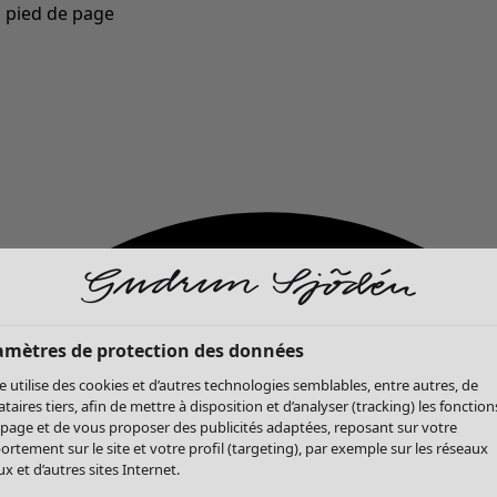
u pied de page
Nouveautés : la collection d'automne haute en couleur de Gudrun »
amètres de protection des données
te utilise des cookies et d’autres technologies semblables, entre autres, de
ataires tiers, afin de mettre à disposition et d’analyser (tracking) les fonction
 page et de vous proposer des publicités adaptées, reposant sur votre
rtement sur le site et votre profil (targeting), par exemple sur les réseaux
x et d’autres sites Internet.