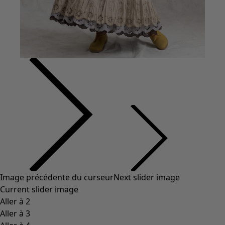
Coton
Coton biologique
Maillots de bain et vêtements de plage
Vêtements de fête
Collections
Dans l'univers du kimono
Monsoon
Étendues champêtres
Coimbatore