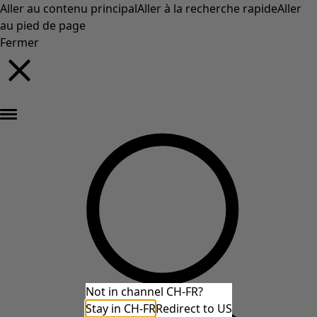
Aller au contenu principal
Aller à la recherche rapide
Aller
au pied de page
Fermer
Nouveautés : la collection d'automne haute en couleur de Gudrun »
Not in channel CH-FR?
Stay in CH-FR
Redirect to US