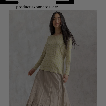
Styles de vétements
Vêtements en lin
Robes de style hippie
Grandes Tailles
À fleurs
Vêtements hippies
Une mode scandinave
Superpositions
À rayures
Des carreaux à foison
À pois
Vêtements bio
Un design suédois
Robes en jersey
Vêtements bohèmes
Des vêtements pour les soirées fraîches
Vêtements à motif