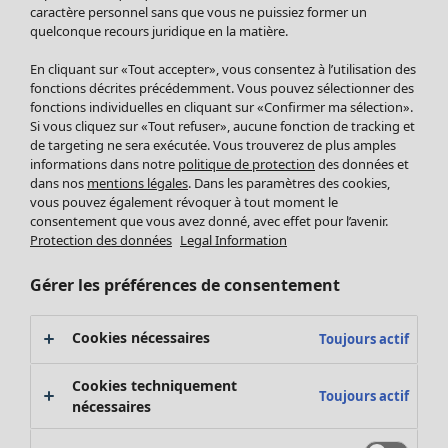
Pantalon
caractère personnel sans que vous ne puissiez former un
quelconque recours juridique en la matière.
Jupes
Manteaux & vestes
En cliquant sur «Tout accepter», vous consentez à l’utilisation des
Leggings et collants
fonctions décrites précédemment. Vous pouvez sélectionner des
Accessoires
fonctions individuelles en cliquant sur «Confirmer ma sélection».
Si vous cliquez sur «Tout refuser», aucune fonction de tracking et
Chaussures
de targeting ne sera exécutée. Vous trouverez de plus amples
Vêtements de bain
Soldes Mobilier
informations dans notre
politique de protection
des données et
Basics
Bonnes affaires déco
dans nos
mentions légales
. Dans les paramètres des cookies,
Décoration
vous pouvez également révoquer à tout moment le
consentement que vous avez donné, avec effet pour l’avenir.
Textiles
Protection des données
Legal Information
Tapis
Éponge
Gérer les préférences de consentement
Cookies nécessaires
Toujours actif
Cookies techniquement
Toujours actif
nécessaires