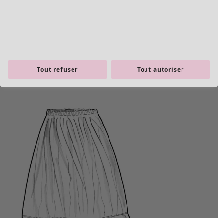
Tout refuser
Tout autoriser
Les basiques
Tous les basiques
Nouveautés basiques
Robes & Tuniques
Tops
Pantalons & Leggings
Basiques tissés
Basiques en jersey
Basiques en maille