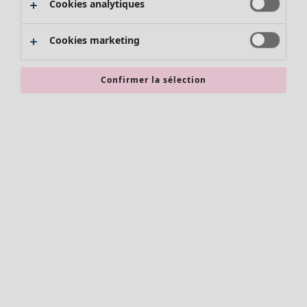
Cookies analytiques
Promos SOLDES
Les promos de Gudrun Sjödén
Cookies marketing
Nouvel arrivage
Bonnes affaires en soldes - jusqu'à -70
Confirmer la sélection