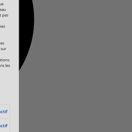
ue
veau
t pas
iez
tes
 sur
ations
ans les
ctif
ctif