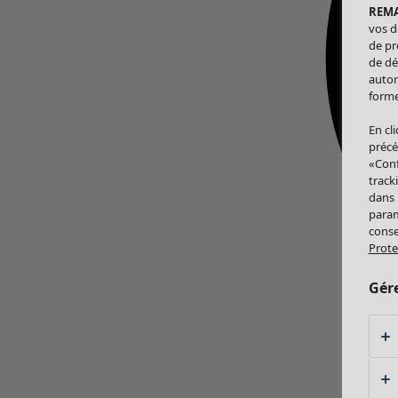
REM
vos d
de pr
de dé
autor
forme
En cl
précé
«Conf
track
dans
param
conse
Prote
Gér