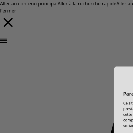
Aller au contenu principal
Aller à la recherche rapide
Aller a
Fermer
Par
Ce si
prest
cette
compo
sociau