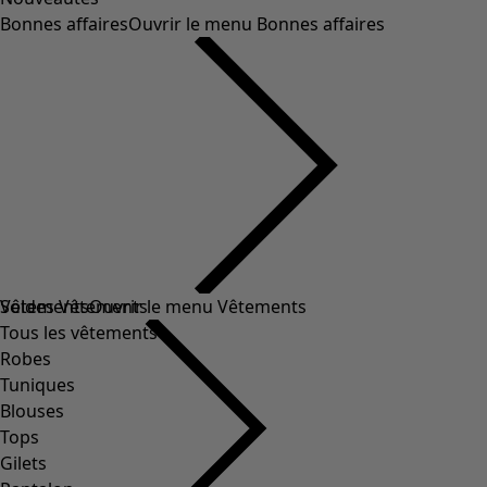
Bonnes affaires
Ouvrir le menu Bonnes affaires
Soldes Vêtements
Vêtements
Ouvrir le menu Vêtements
Tous les vêtements
Robes
Tuniques
Blouses
Tops
Gilets