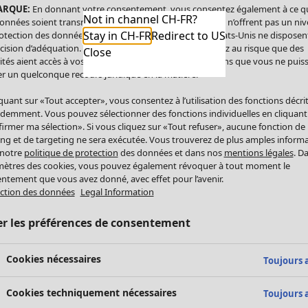
ARQUE:
En donnant votre consentement, vous consentez également à ce q
Not in channel CH-FR?
onnées soient transmises aux États-Unis. Les États-Unis n’offrent pas un ni
Stay in CH-FR
Redirect to US
otection des données comparable à celui de l’UE. Les États-Unis ne disposen
cision d’adéquation. Par conséquent, vous vous exposez au risque que des
Close
ités aient accès à vos données à caractère personnel sans que vous ne puiss
r un quelconque recours juridique en la matière.
iquant sur «Tout accepter», vous consentez à l’utilisation des fonctions décri
demment. Vous pouvez sélectionner des fonctions individuelles en cliquant
irmer ma sélection». Si vous cliquez sur «Tout refuser», aucune fonction de
ing et de targeting ne sera exécutée. Vous trouverez de plus amples inform
 notre
politique de protection
des données et dans nos
mentions légales
. D
ètres des cookies, vous pouvez également révoquer à tout moment le
ntement que vous avez donné, avec effet pour l’avenir.
ction des données
Legal Information
er les préférences de consentement
Cookies nécessaires
Toujours a
Cookies techniquement nécessaires
Toujours a