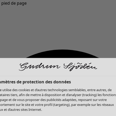
u pied de page
Nouveautés : la collection d'automne haute en couleur de Gudrun »
amètres de protection des données
te utilise des cookies et d’autres technologies semblables, entre autres, de
ataires tiers, afin de mettre à disposition et d’analyser (tracking) les fonction
 page et de vous proposer des publicités adaptées, reposant sur votre
rtement sur le site et votre profil (targeting), par exemple sur les réseaux
x et d’autres sites Internet.