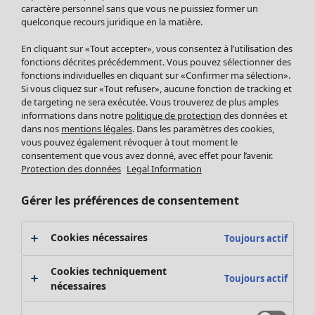
Pantalon
caractère personnel sans que vous ne puissiez former un
quelconque recours juridique en la matière.
Jupes
Manteaux & vestes
En cliquant sur «Tout accepter», vous consentez à l’utilisation des
Leggings et collants
fonctions décrites précédemment. Vous pouvez sélectionner des
Accessoires
fonctions individuelles en cliquant sur «Confirmer ma sélection».
Si vous cliquez sur «Tout refuser», aucune fonction de tracking et
Chaussures
de targeting ne sera exécutée. Vous trouverez de plus amples
Vêtements de bain
Soldes Mobilier
informations dans notre
politique de protection
des données et
Basics
Bonnes affaires déco
dans nos
mentions légales
. Dans les paramètres des cookies,
Décoration
vous pouvez également révoquer à tout moment le
consentement que vous avez donné, avec effet pour l’avenir.
Textiles
Protection des données
Legal Information
Tapis
Éponge
Gérer les préférences de consentement
Cookies nécessaires
Toujours actif
Cookies techniquement
Toujours actif
nécessaires