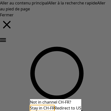
Aller au contenu principal
Aller à la recherche rapide
Aller
au pied de page
Fermer
Nouveautés : la collection d'automne haute en couleur de Gudrun »
Not in channel CH-FR?
Stay in CH-FR
Redirect to US