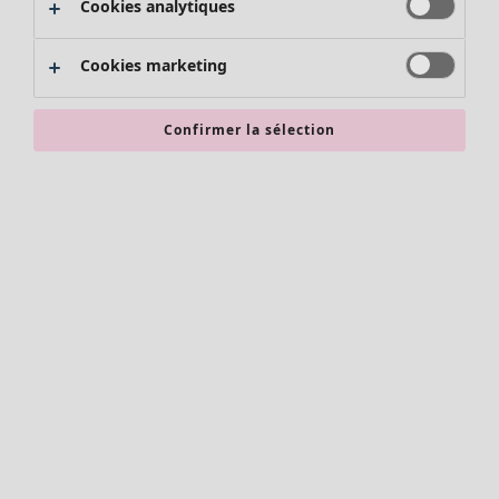
Cookies analytiques
Promos SOLDES
Les promos de Gudrun Sjödén
Cookies marketing
Nouvel arrivage
Bonnes affaires en soldes - jusqu'à -70
Confirmer la sélection