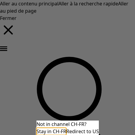
Aller au contenu principal
Aller à la recherche rapide
Aller
au pied de page
Fermer
Nouveautés : la collection d'automne haute en couleur de Gudrun »
Not in channel CH-FR?
Stay in CH-FR
Redirect to US