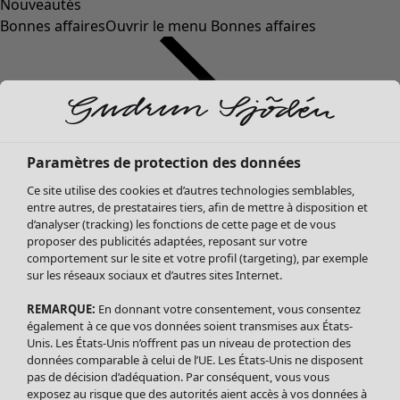
Nouveautés
Bonnes affaires
Ouvrir le menu Bonnes affaires
Paramètres de protection des données
Ce site utilise des cookies et d’autres technologies semblables,
entre autres, de prestataires tiers, afin de mettre à disposition et
d’analyser (tracking) les fonctions de cette page et de vous
proposer des publicités adaptées, reposant sur votre
Soldes Vêtements
Vêtements
Ouvrir le menu Vêtements
comportement sur le site et votre profil (targeting), par exemple
sur les réseaux sociaux et d’autres sites Internet.
Tous les vêtements
Robes
REMARQUE:
En donnant votre consentement, vous consentez
Tuniques
également à ce que vos données soient transmises aux États-
Blouses
Unis. Les États-Unis n’offrent pas un niveau de protection des
données comparable à celui de l’UE. Les États-Unis ne disposent
Tops
pas de décision d’adéquation. Par conséquent, vous vous
Gilets
exposez au risque que des autorités aient accès à vos données à