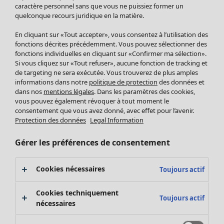
Pantalon
caractère personnel sans que vous ne puissiez former un
quelconque recours juridique en la matière.
Jupes
Manteaux & vestes
Vêtements
Maison
Ouvrir le menu Maison
En cliquant sur «Tout accepter», vous consentez à l’utilisation des
Leggings et collants
Nouveautés
fonctions décrites précédemment. Vous pouvez sélectionner des
Accessoires
fonctions individuelles en cliquant sur «Confirmer ma sélection».
Tous les vêtements
Si vous cliquez sur «Tout refuser», aucune fonction de tracking et
Chaussures
Robes
de targeting ne sera exécutée. Vous trouverez de plus amples
Vêtements de bain
Soldes Mobilier
Tuniques
informations dans notre
politique de protection
des données et
Basics
Bonnes affaires déco
dans nos
mentions légales
. Dans les paramètres des cookies,
Pulls
Décoration
vous pouvez également révoquer à tout moment le
Tops
consentement que vous avez donné, avec effet pour l’avenir.
Textiles
Pulls en tricot
Protection des données
Legal Information
Tapis
Gilets sans manches
Maison
Offres
Ouvrir le menu Offres
Éponge
Pantalons
Gérer les préférences de consentement
Nouveautés
Chemises et blouses
Voir toute la décoration
Gilets
Coussins
Cookies nécessaires
Toujours actif
Manteaux & vestes
Rideaux
Jupes
Tapis
Cookies techniquement
Toujours actif
Éponge
nécessaires
Céramique et verre