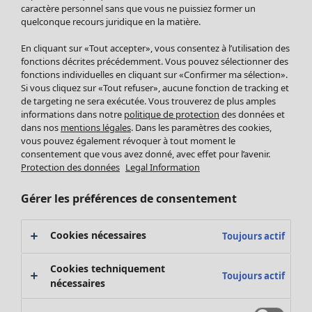
Pantalon
caractère personnel sans que vous ne puissiez former un
quelconque recours juridique en la matière.
Jupes
Manteaux & vestes
Vêtements
Maison
Ouvrir le menu Maison
En cliquant sur «Tout accepter», vous consentez à l’utilisation des
Leggings et collants
Nouveautés
fonctions décrites précédemment. Vous pouvez sélectionner des
Accessoires
fonctions individuelles en cliquant sur «Confirmer ma sélection».
Tous les vêtements
Si vous cliquez sur «Tout refuser», aucune fonction de tracking et
Chaussures
Robes
de targeting ne sera exécutée. Vous trouverez de plus amples
Vêtements de bain
Soldes Mobilier
Tuniques
informations dans notre
politique de protection
des données et
Basics
Bonnes affaires déco
dans nos
mentions légales
. Dans les paramètres des cookies,
Pulls
Décoration
vous pouvez également révoquer à tout moment le
Tops
consentement que vous avez donné, avec effet pour l’avenir.
Textiles
Pulls en tricot
Protection des données
Legal Information
Tapis
Gilets sans manches
Maison
Offres
Ouvrir le menu Offres
Éponge
Pantalons
Gérer les préférences de consentement
Nouveautés
Chemises et blouses
Voir toute la décoration
Gilets
Coussins
Cookies nécessaires
Toujours actif
Manteaux & vestes
Rideaux
Jupes
Tapis
Cookies techniquement
Toujours actif
Cartes cadeaux
Éponge
nécessaires
Céramique et verre