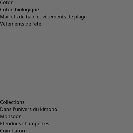
Image précédente du curseur
Next slider image
Current slider image
Aller à 2