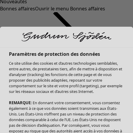
Nouveautés
Bonnes affaires
Ouvrir le menu Bonnes affaires
Paramètres de protection des données
Ce site utilise des cookies et d’autres technologies semblables,
entre autres, de prestataires tiers, afin de mettre à disposition et
d’analyser (tracking) les fonctions de cette page et de vous
proposer des publicités adaptées, reposant sur votre
Soldes Vêtements
Vêtements
Ouvrir le menu Vêtements
comportement sur le site et votre profil (targeting), par exemple
sur les réseaux sociaux et d’autres sites Internet.
Tous les vêtements
Robes
REMARQUE:
En donnant votre consentement, vous consentez
Tuniques
également à ce que vos données soient transmises aux États-
Blouses
Unis. Les États-Unis n’offrent pas un niveau de protection des
données comparable à celui de l’UE. Les États-Unis ne disposent
Tops
pas de décision d’adéquation. Par conséquent, vous vous
Gilets
exposez au risque que des autorités aient accès à vos données à