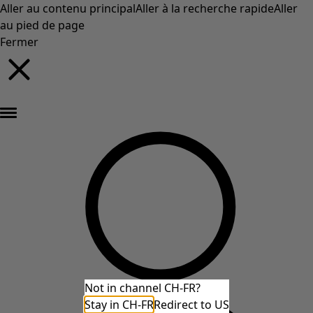
Aller au contenu principal
Aller à la recherche rapide
Aller
au pied de page
Fermer
Nouveautés : la collection d'automne haute en couleur de Gudrun »
Not in channel CH-FR?
Stay in CH-FR
Redirect to US