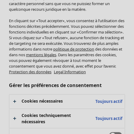
Pantalon
caractère personnel sans que vous ne puissiez former un
quelconque recours juridique en la matière.
Jupes
Manteaux & vestes
En cliquant sur «Tout accepter», vous consentez à l’utilisation des
Leggings et collants
fonctions décrites précédemment. Vous pouvez sélectionner des
Accessoires
fonctions individuelles en cliquant sur «Confirmer ma sélection».
Si vous cliquez sur «Tout refuser», aucune fonction de tracking et
Chaussures
de targeting ne sera exécutée. Vous trouverez de plus amples
Vêtements de bain
Soldes Mobilier
informations dans notre
politique de protection
des données et
Basics
Bonnes affaires déco
dans nos
mentions légales
. Dans les paramètres des cookies,
Décoration
vous pouvez également révoquer à tout moment le
consentement que vous avez donné, avec effet pour l’avenir.
Textiles
Protection des données
Legal Information
Tapis
Éponge
Gérer les préférences de consentement
Cookies nécessaires
Toujours actif
Cookies techniquement
Toujours actif
nécessaires