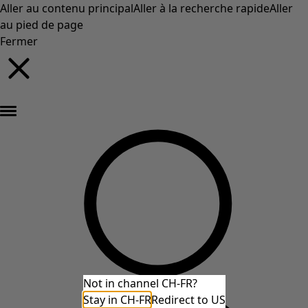
Aller au contenu principal
Aller à la recherche rapide
Aller
au pied de page
Fermer
Nouveautés : la collection d'automne haute en couleur de Gudrun »
Not in channel CH-FR?
Stay in CH-FR
Redirect to US