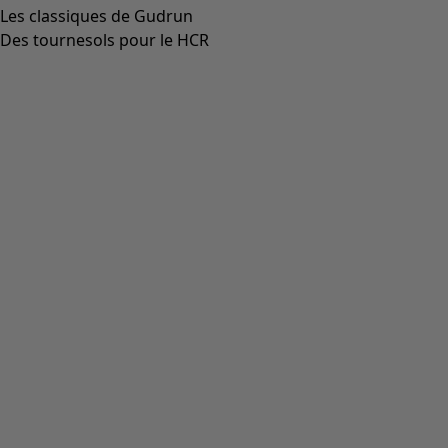
Robe ”Millie” en coton biologique tissé
Icône de liste de souhaits
Prix bonne affaire
:
CHF 59.00
Prix
:
CHF 144.00
Coloris
vert orme
81
Taille
S
M
L