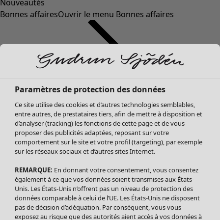
Nouveautés
Bonnes affaires
Ouvrir le menu Bonnes affaires
Paramètres de protection des données
Ce site utilise des cookies et d’autres technologies semblables,
entre autres, de prestataires tiers, afin de mettre à disposition et
d’analyser (tracking) les fonctions de cette page et de vous
proposer des publicités adaptées, reposant sur votre
Soldes Vêtements
Vêtements
Ouvrir le menu Vêtements
comportement sur le site et votre profil (targeting), par exemple
sur les réseaux sociaux et d’autres sites Internet.
Tous les vêtements
Robes
REMARQUE:
En donnant votre consentement, vous consentez
Tuniques
également à ce que vos données soient transmises aux États-
Blouses
Unis. Les États-Unis n’offrent pas un niveau de protection des
données comparable à celui de l’UE. Les États-Unis ne disposent
Tops
pas de décision d’adéquation. Par conséquent, vous vous
Gilets
exposez au risque que des autorités aient accès à vos données à