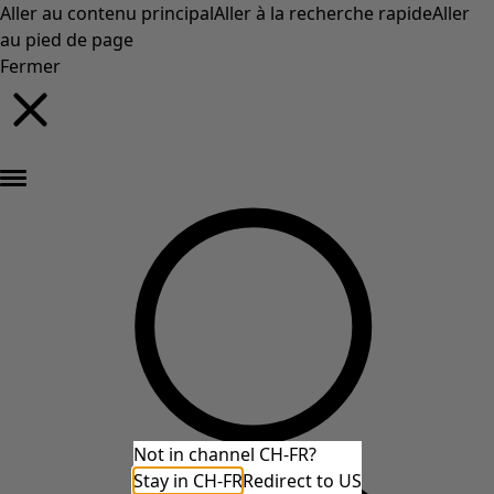
Aller au contenu principal
Aller à la recherche rapide
Aller
au pied de page
Fermer
Nouveautés : la collection d'automne haute en couleur de Gudrun »
Not in channel CH-FR?
Stay in CH-FR
Redirect to US