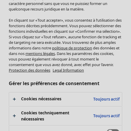
Pantalon
caractère personnel sans que vous ne puissiez former un
quelconque recours juridique en la matière.
Jupes
Manteaux & vestes
Vêtements
Maison
Ouvrir le menu Maison
En cliquant sur «Tout accepter», vous consentez à l’utilisation des
Leggings et collants
Nouveautés
fonctions décrites précédemment. Vous pouvez sélectionner des
Accessoires
fonctions individuelles en cliquant sur «Confirmer ma sélection».
Tous les vêtements
Si vous cliquez sur «Tout refuser», aucune fonction de tracking et
Chaussures
Robes
de targeting ne sera exécutée. Vous trouverez de plus amples
Vêtements de bain
Soldes Mobilier
Tuniques
informations dans notre
politique de protection
des données et
Basics
Bonnes affaires déco
dans nos
mentions légales
. Dans les paramètres des cookies,
Pulls
Décoration
vous pouvez également révoquer à tout moment le
Tops
consentement que vous avez donné, avec effet pour l’avenir.
Textiles
Pulls en tricot
Protection des données
Legal Information
Tapis
Gilets sans manches
Maison
Offres
Ouvrir le menu Offres
Éponge
Pantalons
Gérer les préférences de consentement
Nouveautés
Chemises et blouses
Voir toute la décoration
Gilets
Coussins
Cookies nécessaires
Toujours actif
Manteaux & vestes
Rideaux
Jupes
Tapis
Cookies techniquement
Toujours actif
Cartes cadeaux
Éponge
nécessaires
Céramique et verre