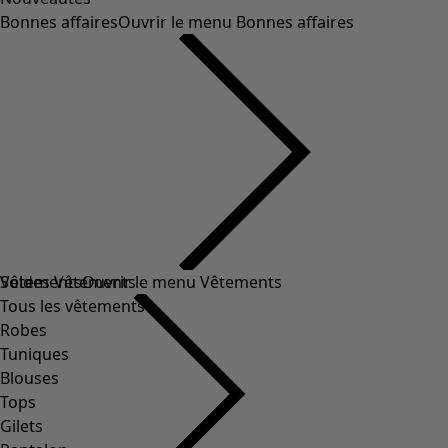
Bonnes affaires
Ouvrir le menu Bonnes affaires
Soldes Vêtements
Vêtements
Ouvrir le menu Vêtements
Tous les vêtements
Robes
Tuniques
Blouses
Tops
Gilets