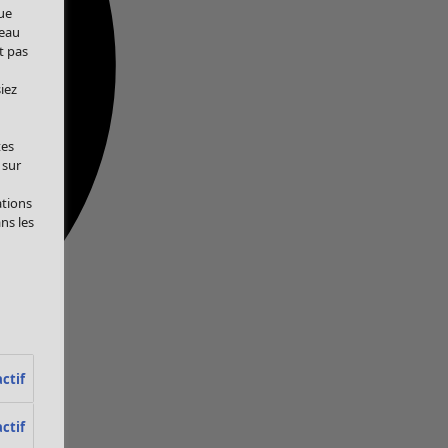
ue
veau
t pas
iez
tes
 sur
ations
ans les
ctif
ctif