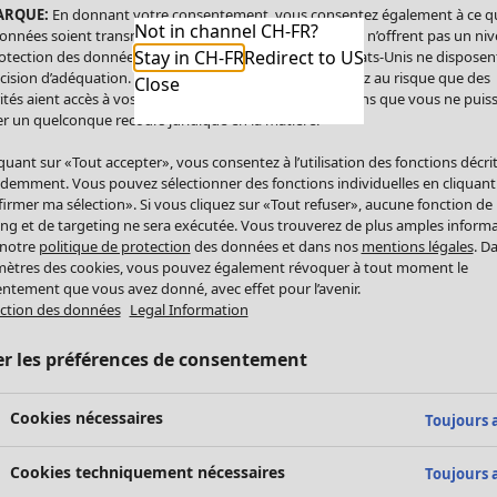
ARQUE:
En donnant votre consentement, vous consentez également à ce q
Not in channel CH-FR?
onnées soient transmises aux États-Unis. Les États-Unis n’offrent pas un ni
Stay in CH-FR
Redirect to US
otection des données comparable à celui de l’UE. Les États-Unis ne disposen
cision d’adéquation. Par conséquent, vous vous exposez au risque que des
Close
ités aient accès à vos données à caractère personnel sans que vous ne puiss
r un quelconque recours juridique en la matière.
iquant sur «Tout accepter», vous consentez à l’utilisation des fonctions décri
demment. Vous pouvez sélectionner des fonctions individuelles en cliquant
irmer ma sélection». Si vous cliquez sur «Tout refuser», aucune fonction de
ing et de targeting ne sera exécutée. Vous trouverez de plus amples inform
 notre
politique de protection
des données et dans nos
mentions légales
. D
ètres des cookies, vous pouvez également révoquer à tout moment le
ntement que vous avez donné, avec effet pour l’avenir.
ction des données
Legal Information
er les préférences de consentement
Cookies nécessaires
Toujours a
Cookies techniquement nécessaires
Toujours a