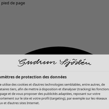
u pied de page
Nouveautés : la collection d'automne haute en couleur de Gudrun »
amètres de protection des données
te utilise des cookies et d’autres technologies semblables, entre autres, de
ataires tiers, afin de mettre à disposition et d’analyser (tracking) les fonction
 page et de vous proposer des publicités adaptées, reposant sur votre
rtement sur le site et votre profil (targeting), par exemple sur les réseaux
x et d’autres sites Internet.