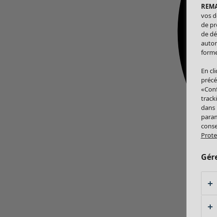
REM
vos d
de pr
de dé
autor
forme
En cl
précé
«Conf
track
dans
param
conse
Prote
Gér