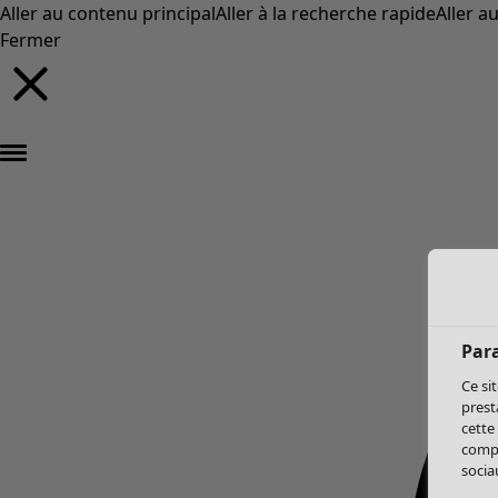
Aller au contenu principal
Aller à la recherche rapide
Aller a
Fermer
Par
Ce si
prest
cette
compo
sociau