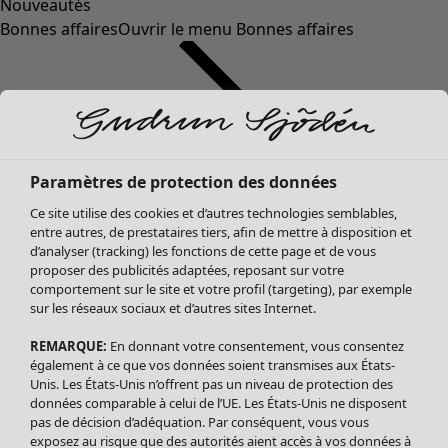
Nouveautés
Bonnes affaires
Ouvrir le menu Bonnes affaires
Paramètres de protection des données
Ce site utilise des cookies et d’autres technologies semblables,
entre autres, de prestataires tiers, afin de mettre à disposition et
d’analyser (tracking) les fonctions de cette page et de vous
proposer des publicités adaptées, reposant sur votre
Soldes Vêtements
Vêtements
Ouvrir le menu Vêtements
comportement sur le site et votre profil (targeting), par exemple
sur les réseaux sociaux et d’autres sites Internet.
Tous les vêtements
Robes
REMARQUE:
En donnant votre consentement, vous consentez
Tuniques
également à ce que vos données soient transmises aux États-
Blouses
Unis. Les États-Unis n’offrent pas un niveau de protection des
données comparable à celui de l’UE. Les États-Unis ne disposent
Tops
pas de décision d’adéquation. Par conséquent, vous vous
Gilets
exposez au risque que des autorités aient accès à vos données à