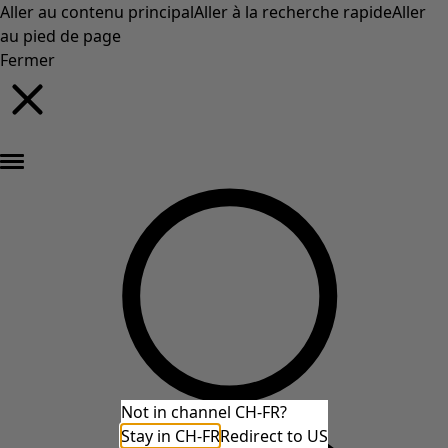
Aller au contenu principal
Aller à la recherche rapide
Aller
au pied de page
Fermer
Nouveautés : la collection d'automne haute en couleur de Gudrun »
Not in channel CH-FR?
Stay in CH-FR
Redirect to US