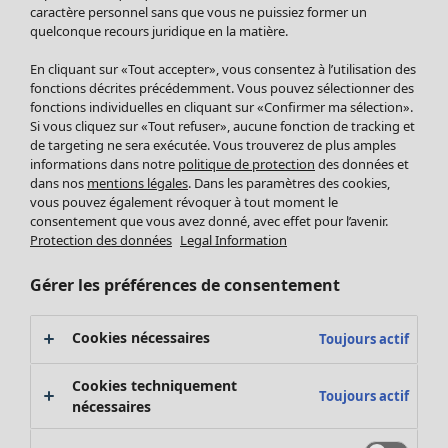
Pantalon
caractère personnel sans que vous ne puissiez former un
quelconque recours juridique en la matière.
Jupes
Manteaux & vestes
Vêtements
Maison
Ouvrir le menu Maison
En cliquant sur «Tout accepter», vous consentez à l’utilisation des
Leggings et collants
Nouveautés
fonctions décrites précédemment. Vous pouvez sélectionner des
Accessoires
fonctions individuelles en cliquant sur «Confirmer ma sélection».
Tous les vêtements
Si vous cliquez sur «Tout refuser», aucune fonction de tracking et
Chaussures
Robes
de targeting ne sera exécutée. Vous trouverez de plus amples
Vêtements de bain
Soldes Mobilier
Tuniques
informations dans notre
politique de protection
des données et
Basics
Bonnes affaires déco
dans nos
mentions légales
. Dans les paramètres des cookies,
Pulls
Décoration
vous pouvez également révoquer à tout moment le
Tops
consentement que vous avez donné, avec effet pour l’avenir.
Textiles
Pulls en tricot
Protection des données
Legal Information
Tapis
Gilets sans manches
Maison
Offres
Ouvrir le menu Offres
Éponge
Pantalons
Gérer les préférences de consentement
Nouveautés
Chemises et blouses
Voir toute la décoration
Gilets
Coussins
Cookies nécessaires
Toujours actif
Manteaux & vestes
Rideaux
Jupes
Tapis
Cookies techniquement
Toujours actif
Éponge
nécessaires
Céramique et verre