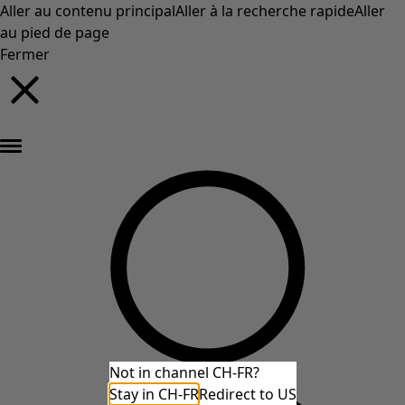
Aller au contenu principal
Aller à la recherche rapide
Aller
au pied de page
Fermer
Nouveautés : la collection d'automne haute en couleur de Gudrun »
Not in channel CH-FR?
Stay in CH-FR
Redirect to US