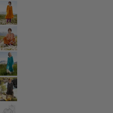
Styles de vétements
Vêtements en lin
Robes de style hippie
Grandes Tailles
À fleurs
Vêtements hippies
Une mode scandinave
Superpositions
À rayures
Des carreaux à foison
À pois
Vêtements bio
Un design suédois
Robes en jersey
Vêtements bohèmes
Des vêtements pour les soirées fraîches