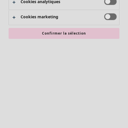
Cookies analytiques
Promos SOLDES
Les promos de Gudrun Sjödén
Cookies marketing
Nouvel arrivage
Bonnes affaires en soldes - jusqu'à -70
Confirmer la sélection