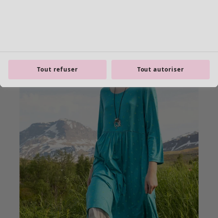
Tout refuser
Tout autoriser
Les basiques
Tous les basiques
Nouveautés basiques
Robes & Tuniques
Tops
Pantalons & Leggings
Basiques tissés
Basiques en jersey
Basiques en maille