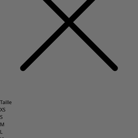
Coimbatore
Les classiques de Gudrun
Des tournesols pour le HCR