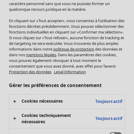
Pantalon
caractère personnel sans que vous ne puissiez former un
quelconque recours juridique en la matière.
Jupes
Manteaux & vestes
En cliquant sur «Tout accepter», vous consentez à l’utilisation des
Leggings et collants
fonctions décrites précédemment. Vous pouvez sélectionner des
Accessoires
fonctions individuelles en cliquant sur «Confirmer ma sélection».
Si vous cliquez sur «Tout refuser», aucune fonction de tracking et
Chaussures
de targeting ne sera exécutée. Vous trouverez de plus amples
Vêtements de bain
Soldes Mobilier
informations dans notre
politique de protection
des données et
Basics
Bonnes affaires déco
dans nos
mentions légales
. Dans les paramètres des cookies,
Décoration
vous pouvez également révoquer à tout moment le
consentement que vous avez donné, avec effet pour l’avenir.
Textiles
Protection des données
Legal Information
Tapis
Éponge
Gérer les préférences de consentement
Cookies nécessaires
Toujours actif
Cookies techniquement
Toujours actif
nécessaires