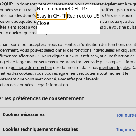
ARQUE:
En donnant votre consentement, vous consentez également à ce q
Not in channel CH-FR?
onnées soient transmises aux États-Unis. Les États-Unis n’offrent pas un ni
Stay in CH-FR
Redirect to US
otection des données comparable à celui de l’UE. Les États-Unis ne disposen
cision d’adéquation. Par conséquent, vous vous exposez au risque que des
Close
ités aient accès à vos données à caractère personnel sans que vous ne puiss
r un quelconque recours juridique en la matière.
iquant sur «Tout accepter», vous consentez à l’utilisation des fonctions décri
demment. Vous pouvez sélectionner des fonctions individuelles en cliquant
irmer ma sélection». Si vous cliquez sur «Tout refuser», aucune fonction de
ing et de targeting ne sera exécutée. Vous trouverez de plus amples inform
 notre
politique de protection
des données et dans nos
mentions légales
. D
ètres des cookies, vous pouvez également révoquer à tout moment le
ntement que vous avez donné, avec effet pour l’avenir.
ction des données
Legal Information
er les préférences de consentement
Cookies nécessaires
Toujours a
Cookies techniquement nécessaires
Toujours a