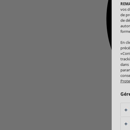
REM
vos d
de pr
de dé
autor
forme
En cl
précé
«Conf
track
dans
param
conse
Prote
Gér