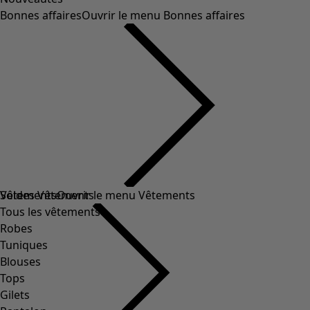
Bonnes affaires
Ouvrir le menu Bonnes affaires
Soldes Vêtements
Vêtements
Ouvrir le menu Vêtements
Tous les vêtements
Robes
Tuniques
Blouses
Tops
Gilets