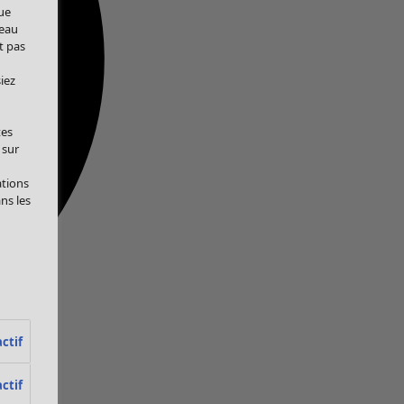
ue
veau
t pas
iez
tes
 sur
ations
ans les
ctif
ctif