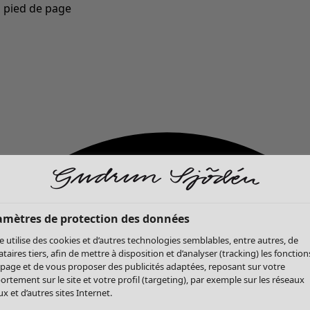
u pied de page
Nouveautés : la collection d'automne haute en couleur de Gudrun »
amètres de protection des données
te utilise des cookies et d’autres technologies semblables, entre autres, de
ataires tiers, afin de mettre à disposition et d’analyser (tracking) les fonction
 page et de vous proposer des publicités adaptées, reposant sur votre
rtement sur le site et votre profil (targeting), par exemple sur les réseaux
x et d’autres sites Internet.