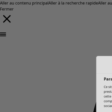
Aller au contenu principal
Aller à la recherche rapide
Aller a
Fermer
Par
Ce si
prest
cette
compo
sociau