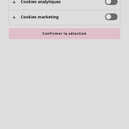
Cookies analytiques
Promos SOLDES
Les promos de Gudrun Sjödén
Cookies marketing
Nouvel arrivage
Bonnes affaires en soldes - jusqu'à -70
Confirmer la sélection