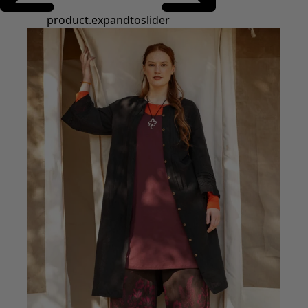
Styles de vétements
Vêtements en lin
Robes de style hippie
Grandes Tailles
À fleurs
Vêtements hippies
Une mode scandinave
Superpositions
À rayures
Des carreaux à foison
À pois
Vêtements bio
Un design suédois
Robes en jersey
Vêtements bohèmes
Des vêtements pour les soirées fraîches
Vêtements à motif