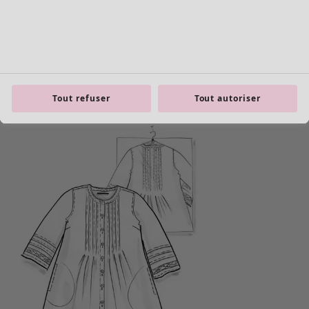
Tout refuser
Tout autoriser
Les basiques
Tous les basiques
Nouveautés basiques
Robes & Tuniques
Tops
Pantalons & Leggings
Basiques tissés
Basiques en jersey
Basiques en maille