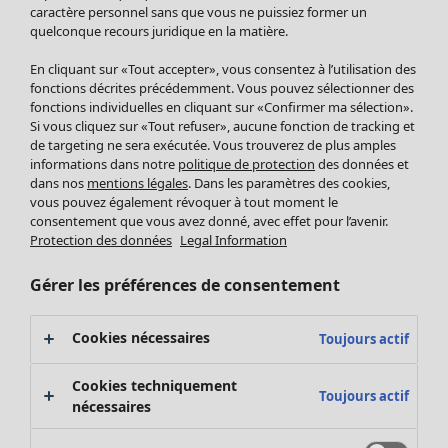
Pantalon
caractère personnel sans que vous ne puissiez former un
quelconque recours juridique en la matière.
Jupes
Manteaux & vestes
En cliquant sur «Tout accepter», vous consentez à l’utilisation des
Leggings et collants
fonctions décrites précédemment. Vous pouvez sélectionner des
Accessoires
fonctions individuelles en cliquant sur «Confirmer ma sélection».
Si vous cliquez sur «Tout refuser», aucune fonction de tracking et
Chaussures
de targeting ne sera exécutée. Vous trouverez de plus amples
Vêtements de bain
Soldes Mobilier
informations dans notre
politique de protection
des données et
Basics
Bonnes affaires déco
dans nos
mentions légales
. Dans les paramètres des cookies,
Décoration
vous pouvez également révoquer à tout moment le
consentement que vous avez donné, avec effet pour l’avenir.
Textiles
Protection des données
Legal Information
Tapis
Éponge
Gérer les préférences de consentement
Cookies nécessaires
Toujours actif
Cookies techniquement
Toujours actif
nécessaires