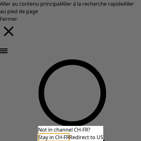
Aller au contenu principal
Aller à la recherche rapide
Aller
au pied de page
Fermer
Nouveautés : la collection d'automne haute en couleur de Gudrun »
Not in channel CH-FR?
Stay in CH-FR
Redirect to US