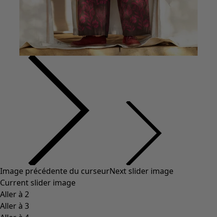
Coton
Coton biologique
Maillots de bain et vêtements de plage
Vêtements de fête
Collections
Dans l'univers du kimono
Monsoon
Étendues champêtres
Coimbatore