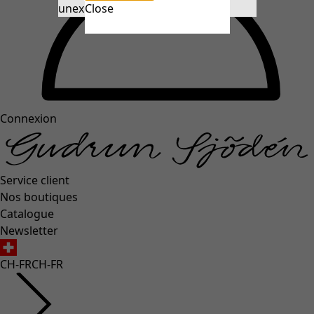
unexpectederror.buttontext
Close
Connexion
Service client
Nos boutiques
Catalogue
Newsletter
CH-FR
CH-FR