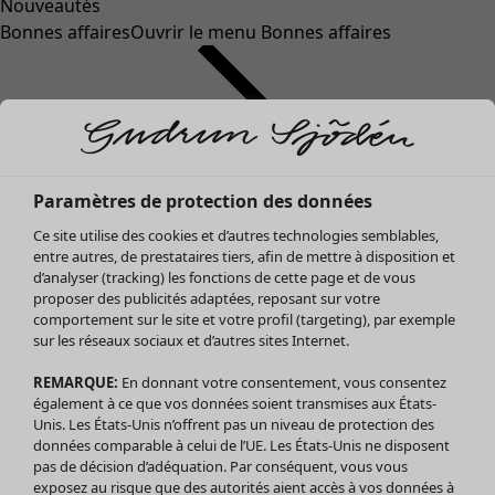
Nouveautés
Bonnes affaires
Ouvrir le menu Bonnes affaires
Paramètres de protection des données
Ce site utilise des cookies et d’autres technologies semblables,
entre autres, de prestataires tiers, afin de mettre à disposition et
d’analyser (tracking) les fonctions de cette page et de vous
proposer des publicités adaptées, reposant sur votre
Soldes Vêtements
Vêtements
Ouvrir le menu Vêtements
comportement sur le site et votre profil (targeting), par exemple
sur les réseaux sociaux et d’autres sites Internet.
Tous les vêtements
Robes
REMARQUE:
En donnant votre consentement, vous consentez
Tuniques
également à ce que vos données soient transmises aux États-
Blouses
Unis. Les États-Unis n’offrent pas un niveau de protection des
données comparable à celui de l’UE. Les États-Unis ne disposent
Tops
pas de décision d’adéquation. Par conséquent, vous vous
Gilets
exposez au risque que des autorités aient accès à vos données à