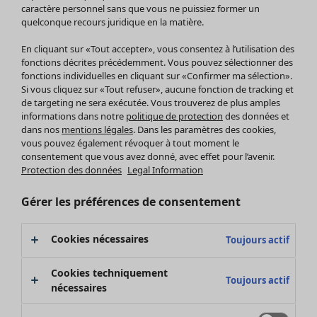
Pantalon
caractère personnel sans que vous ne puissiez former un
quelconque recours juridique en la matière.
Jupes
Manteaux & vestes
Vêtements
Maison
Ouvrir le menu Maison
En cliquant sur «Tout accepter», vous consentez à l’utilisation des
Leggings et collants
Nouveautés
fonctions décrites précédemment. Vous pouvez sélectionner des
Accessoires
fonctions individuelles en cliquant sur «Confirmer ma sélection».
Tous les vêtements
Si vous cliquez sur «Tout refuser», aucune fonction de tracking et
Chaussures
Robes
de targeting ne sera exécutée. Vous trouverez de plus amples
Vêtements de bain
Soldes Mobilier
Tuniques
informations dans notre
politique de protection
des données et
Basics
Bonnes affaires déco
dans nos
mentions légales
. Dans les paramètres des cookies,
Pulls
Décoration
vous pouvez également révoquer à tout moment le
Tops
consentement que vous avez donné, avec effet pour l’avenir.
Textiles
Pulls en tricot
Protection des données
Legal Information
Tapis
Gilets sans manches
Maison
Offres
Ouvrir le menu Offres
Éponge
Pantalons
Gérer les préférences de consentement
Nouveautés
Chemises et blouses
Voir toute la décoration
Gilets
Coussins
Cookies nécessaires
Toujours actif
Manteaux & vestes
Rideaux
Jupes
Tapis
Cookies techniquement
Toujours actif
Éponge
nécessaires
Céramique et verre