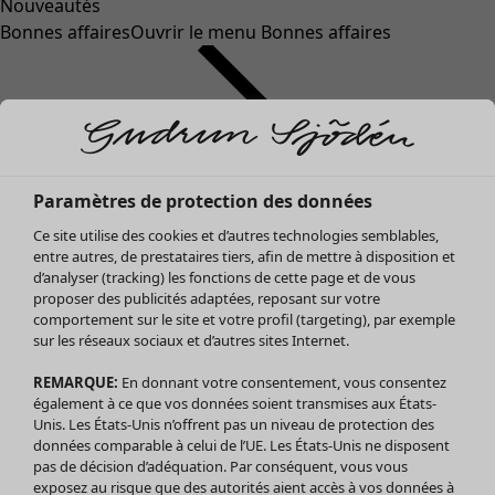
Nouveautés
Bonnes affaires
Ouvrir le menu Bonnes affaires
Paramètres de protection des données
Ce site utilise des cookies et d’autres technologies semblables,
entre autres, de prestataires tiers, afin de mettre à disposition et
d’analyser (tracking) les fonctions de cette page et de vous
proposer des publicités adaptées, reposant sur votre
Soldes Vêtements
Vêtements
Ouvrir le menu Vêtements
comportement sur le site et votre profil (targeting), par exemple
sur les réseaux sociaux et d’autres sites Internet.
Tous les vêtements
Robes
REMARQUE:
En donnant votre consentement, vous consentez
Tuniques
également à ce que vos données soient transmises aux États-
Blouses
Unis. Les États-Unis n’offrent pas un niveau de protection des
données comparable à celui de l’UE. Les États-Unis ne disposent
Tops
pas de décision d’adéquation. Par conséquent, vous vous
Gilets
exposez au risque que des autorités aient accès à vos données à