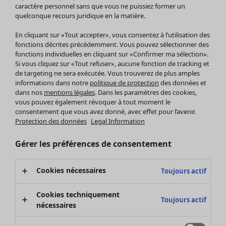
Pantalon
caractère personnel sans que vous ne puissiez former un
quelconque recours juridique en la matière.
Jupes
Manteaux & vestes
Vêtements
Maison
Ouvrir le menu Maison
En cliquant sur «Tout accepter», vous consentez à l’utilisation des
Leggings et collants
Nouveautés
fonctions décrites précédemment. Vous pouvez sélectionner des
Accessoires
fonctions individuelles en cliquant sur «Confirmer ma sélection».
Tous les vêtements
Si vous cliquez sur «Tout refuser», aucune fonction de tracking et
Chaussures
Robes
de targeting ne sera exécutée. Vous trouverez de plus amples
Vêtements de bain
Soldes Mobilier
Tuniques
informations dans notre
politique de protection
des données et
Basics
Bonnes affaires déco
dans nos
mentions légales
. Dans les paramètres des cookies,
Pulls
Décoration
vous pouvez également révoquer à tout moment le
Tops
consentement que vous avez donné, avec effet pour l’avenir.
Textiles
Pulls en tricot
Protection des données
Legal Information
Tapis
Gilets sans manches
Maison
Offres
Ouvrir le menu Offres
Éponge
Pantalons
Gérer les préférences de consentement
Nouveautés
Chemises et blouses
Voir toute la décoration
Gilets
Coussins
Cookies nécessaires
Toujours actif
Manteaux & vestes
Rideaux
Jupes
Tapis
Cookies techniquement
Toujours actif
Éponge
nécessaires
Céramique et verre