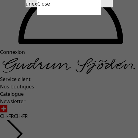
unexpectederror.buttontext
Close
Connexion
Service client
Nos boutiques
Catalogue
Newsletter
CH-FR
CH-FR