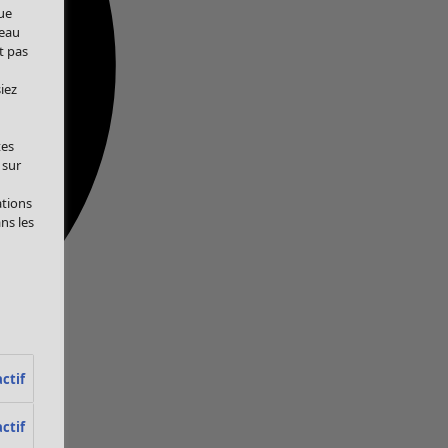
ue
veau
t pas
iez
tes
 sur
ations
ans les
ctif
ctif