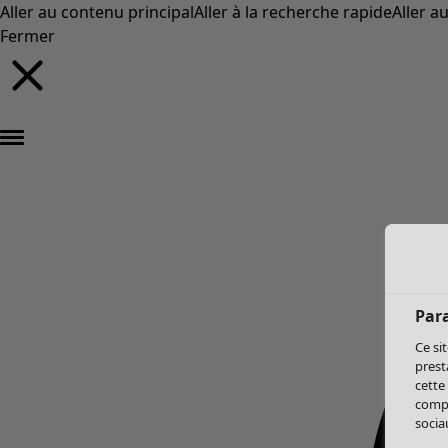
Aller au contenu principal
Aller à la recherche rapide
Aller a
Fermer
Par
Ce si
prest
cette
compo
sociau