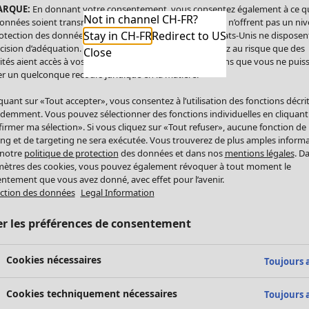
ARQUE:
En donnant votre consentement, vous consentez également à ce q
Not in channel CH-FR?
onnées soient transmises aux États-Unis. Les États-Unis n’offrent pas un ni
Stay in CH-FR
Redirect to US
otection des données comparable à celui de l’UE. Les États-Unis ne disposen
cision d’adéquation. Par conséquent, vous vous exposez au risque que des
Close
ités aient accès à vos données à caractère personnel sans que vous ne puiss
r un quelconque recours juridique en la matière.
iquant sur «Tout accepter», vous consentez à l’utilisation des fonctions décri
demment. Vous pouvez sélectionner des fonctions individuelles en cliquant
irmer ma sélection». Si vous cliquez sur «Tout refuser», aucune fonction de
ing et de targeting ne sera exécutée. Vous trouverez de plus amples inform
 notre
politique de protection
des données et dans nos
mentions légales
. D
ètres des cookies, vous pouvez également révoquer à tout moment le
ntement que vous avez donné, avec effet pour l’avenir.
ction des données
Legal Information
er les préférences de consentement
Cookies nécessaires
Toujours a
Cookies techniquement nécessaires
Toujours a