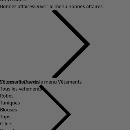
Bonnes affaires
Ouvrir le menu Bonnes affaires
Soldes Vêtements
Vêtements
Ouvrir le menu Vêtements
Tous les vêtements
Robes
Tuniques
Blouses
Tops
Gilets