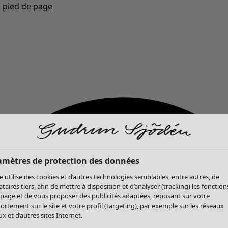
u pied de page
Nouveautés : la collection d'automne haute en couleur de Gudrun »
amètres de protection des données
te utilise des cookies et d’autres technologies semblables, entre autres, de
ataires tiers, afin de mettre à disposition et d’analyser (tracking) les fonction
 page et de vous proposer des publicités adaptées, reposant sur votre
rtement sur le site et votre profil (targeting), par exemple sur les réseaux
x et d’autres sites Internet.