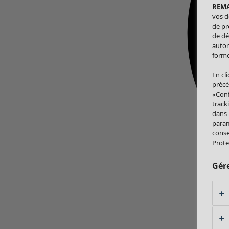
REM
vos d
de pr
de dé
autor
forme
En cl
précé
«Conf
track
dans
param
conse
Prote
Gér