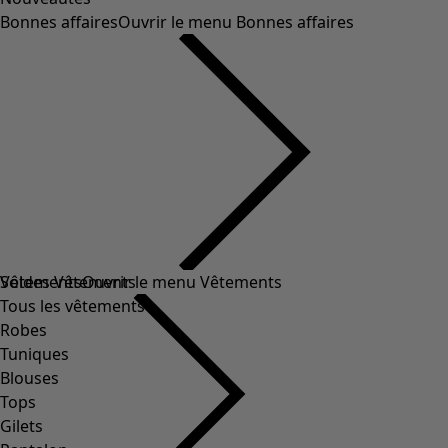
Bonnes affaires
Ouvrir le menu Bonnes affaires
Soldes Vêtements
Vêtements
Ouvrir le menu Vêtements
Tous les vêtements
Robes
Tuniques
Blouses
Tops
Gilets