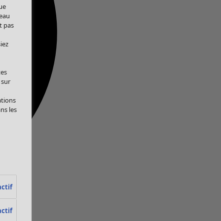
ue
veau
t pas
iez
tes
 sur
ations
ans les
ctif
ctif