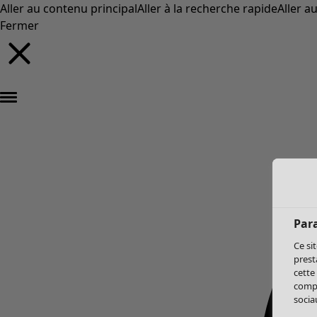
Aller au contenu principal
Aller à la recherche rapide
Aller a
Fermer
Par
Ce si
prest
cette
compo
sociau