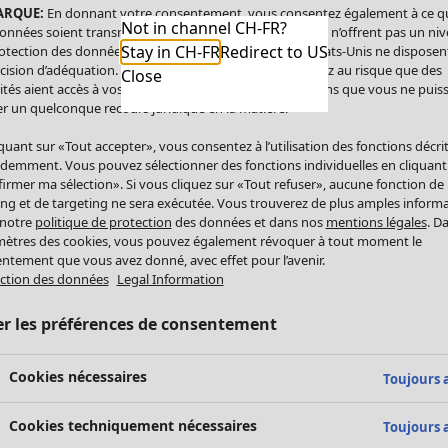
ARQUE:
En donnant votre consentement, vous consentez également à ce q
Not in channel CH-FR?
onnées soient transmises aux États-Unis. Les États-Unis n’offrent pas un ni
Stay in CH-FR
Redirect to US
otection des données comparable à celui de l’UE. Les États-Unis ne disposen
cision d’adéquation. Par conséquent, vous vous exposez au risque que des
Close
ités aient accès à vos données à caractère personnel sans que vous ne puiss
r un quelconque recours juridique en la matière.
iquant sur «Tout accepter», vous consentez à l’utilisation des fonctions décri
demment. Vous pouvez sélectionner des fonctions individuelles en cliquant
irmer ma sélection». Si vous cliquez sur «Tout refuser», aucune fonction de
ing et de targeting ne sera exécutée. Vous trouverez de plus amples inform
 notre
politique de protection
des données et dans nos
mentions légales
. D
ètres des cookies, vous pouvez également révoquer à tout moment le
ntement que vous avez donné, avec effet pour l’avenir.
ction des données
Legal Information
er les préférences de consentement
Cookies nécessaires
Toujours a
Cookies techniquement nécessaires
Toujours a