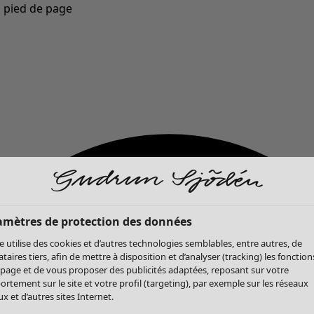
u pied de page
Nouveautés : la collection d'automne haute en couleur de Gudrun »
amètres de protection des données
te utilise des cookies et d’autres technologies semblables, entre autres, de
ataires tiers, afin de mettre à disposition et d’analyser (tracking) les fonction
 page et de vous proposer des publicités adaptées, reposant sur votre
rtement sur le site et votre profil (targeting), par exemple sur les réseaux
x et d’autres sites Internet.