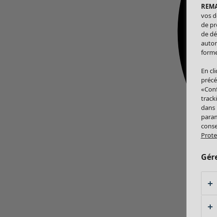
REM
vos d
de pr
de dé
autor
forme
En cl
précé
«Conf
track
dans
param
conse
Prote
Gér