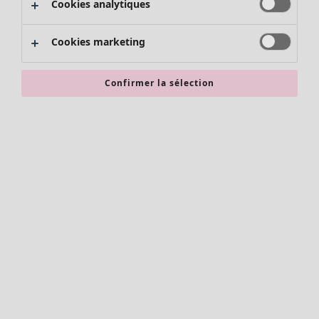
Cookies analytiques
Promos SOLDES
Les promos de Gudrun Sjödén
Cookies marketing
Nouvel arrivage
Bonnes affaires en soldes - jusqu'à -70
Confirmer la sélection