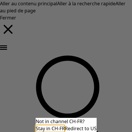
Aller au contenu principal
Aller à la recherche rapide
Aller
au pied de page
Fermer
Nouveautés : la collection d'automne haute en couleur de Gudrun »
Not in channel CH-FR?
Stay in CH-FR
Redirect to US