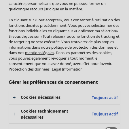
Pantalon
caractère personnel sans que vous ne puissiez former un
quelconque recours juridique en la matière.
Jupes
Manteaux & vestes
En cliquant sur «Tout accepter», vous consentez à l’utilisation des
Leggings et collants
fonctions décrites précédemment. Vous pouvez sélectionner des
Accessoires
fonctions individuelles en cliquant sur «Confirmer ma sélection».
Si vous cliquez sur «Tout refuser», aucune fonction de tracking et
Chaussures
de targeting ne sera exécutée. Vous trouverez de plus amples
Vêtements de bain
Soldes Mobilier
informations dans notre
politique de protection
des données et
Basics
Bonnes affaires déco
dans nos
mentions légales
. Dans les paramètres des cookies,
Décoration
vous pouvez également révoquer à tout moment le
consentement que vous avez donné, avec effet pour l’avenir.
Textiles
Protection des données
Legal Information
Tapis
Éponge
Gérer les préférences de consentement
Cookies nécessaires
Toujours actif
Cookies techniquement
Toujours actif
nécessaires