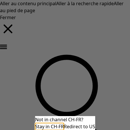
Aller au contenu principal
Aller à la recherche rapide
Aller
au pied de page
Fermer
Nouveautés : la collection d'automne haute en couleur de Gudrun »
Not in channel CH-FR?
Stay in CH-FR
Redirect to US