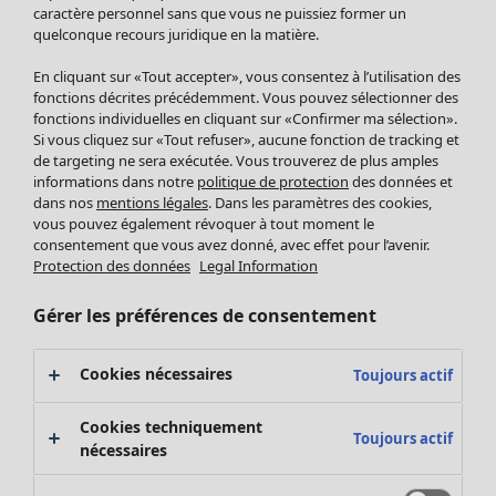
Pantalon
caractère personnel sans que vous ne puissiez former un
quelconque recours juridique en la matière.
Jupes
Manteaux & vestes
En cliquant sur «Tout accepter», vous consentez à l’utilisation des
Leggings et collants
fonctions décrites précédemment. Vous pouvez sélectionner des
Accessoires
fonctions individuelles en cliquant sur «Confirmer ma sélection».
Si vous cliquez sur «Tout refuser», aucune fonction de tracking et
Chaussures
de targeting ne sera exécutée. Vous trouverez de plus amples
Vêtements de bain
Soldes Mobilier
informations dans notre
politique de protection
des données et
Basics
Bonnes affaires déco
dans nos
mentions légales
. Dans les paramètres des cookies,
Décoration
vous pouvez également révoquer à tout moment le
consentement que vous avez donné, avec effet pour l’avenir.
Textiles
Protection des données
Legal Information
Tapis
Éponge
Gérer les préférences de consentement
Cookies nécessaires
Toujours actif
Cookies techniquement
Toujours actif
nécessaires