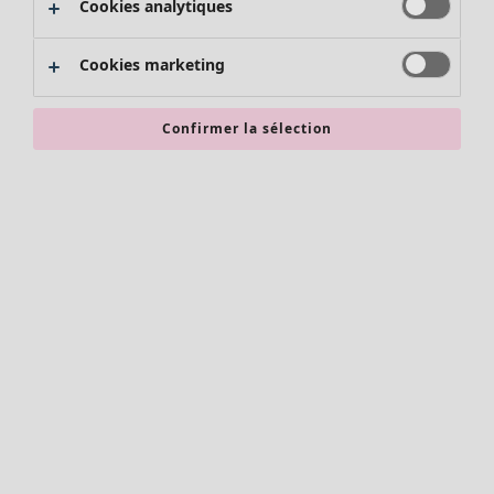
Cookies analytiques
Promos SOLDES
Les promos de Gudrun Sjödén
Cookies marketing
Nouvel arrivage
Bonnes affaires en soldes - jusqu'à -70
Confirmer la sélection