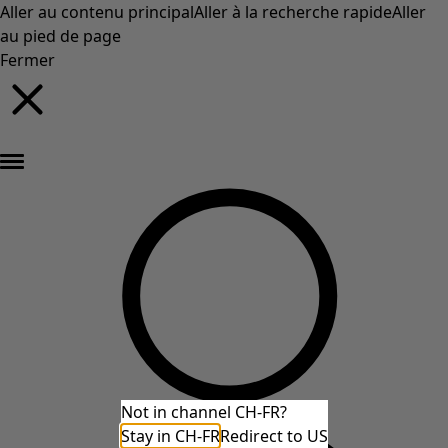
Aller au contenu principal
Aller à la recherche rapide
Aller
au pied de page
Fermer
Nouveautés : la collection d'automne haute en couleur de Gudrun »
Not in channel CH-FR?
Stay in CH-FR
Redirect to US