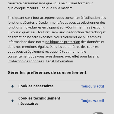
Pantalon
caractère personnel sans que vous ne puissiez former un
quelconque recours juridique en la matière.
Jupes
Manteaux & vestes
En cliquant sur «Tout accepter», vous consentez à l’utilisation des
Leggings et collants
fonctions décrites précédemment. Vous pouvez sélectionner des
Accessoires
fonctions individuelles en cliquant sur «Confirmer ma sélection».
Si vous cliquez sur «Tout refuser», aucune fonction de tracking et
Chaussures
de targeting ne sera exécutée. Vous trouverez de plus amples
Vêtements de bain
Soldes Mobilier
informations dans notre
politique de protection
des données et
Basics
Bonnes affaires déco
dans nos
mentions légales
. Dans les paramètres des cookies,
Décoration
vous pouvez également révoquer à tout moment le
consentement que vous avez donné, avec effet pour l’avenir.
Textiles
Protection des données
Legal Information
Tapis
Éponge
Gérer les préférences de consentement
Cookies nécessaires
Toujours actif
Cookies techniquement
Toujours actif
nécessaires