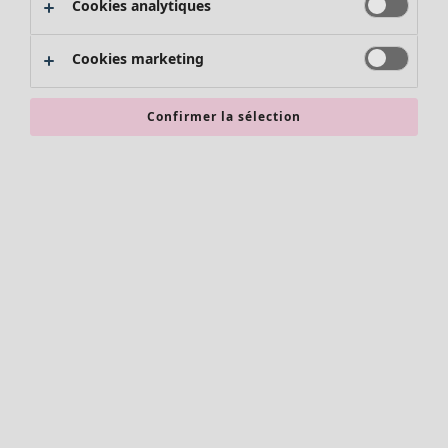
Cookies analytiques
Promos SOLDES
Les promos de Gudrun Sjödén
Cookies marketing
Nouvel arrivage
Bonnes affaires en soldes - jusqu'à -70
Confirmer la sélection