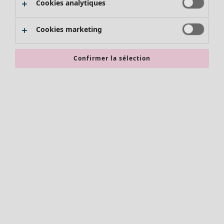
Cookies analytiques
Promos SOLDES
Les promos de Gudrun Sjödén
Cookies marketing
Nouvel arrivage
Bonnes affaires en soldes - jusqu'à -70
Confirmer la sélection