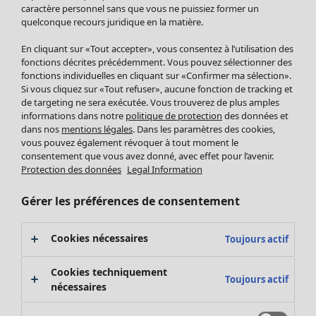
Pantalon
caractère personnel sans que vous ne puissiez former un
quelconque recours juridique en la matière.
Jupes
Manteaux & vestes
En cliquant sur «Tout accepter», vous consentez à l’utilisation des
Leggings et collants
fonctions décrites précédemment. Vous pouvez sélectionner des
Accessoires
fonctions individuelles en cliquant sur «Confirmer ma sélection».
Si vous cliquez sur «Tout refuser», aucune fonction de tracking et
Chaussures
de targeting ne sera exécutée. Vous trouverez de plus amples
Vêtements de bain
Soldes Mobilier
informations dans notre
politique de protection
des données et
Basics
Bonnes affaires déco
dans nos
mentions légales
. Dans les paramètres des cookies,
Décoration
vous pouvez également révoquer à tout moment le
consentement que vous avez donné, avec effet pour l’avenir.
Textiles
Protection des données
Legal Information
Tapis
Éponge
Gérer les préférences de consentement
Cookies nécessaires
Toujours actif
Cookies techniquement
Toujours actif
nécessaires