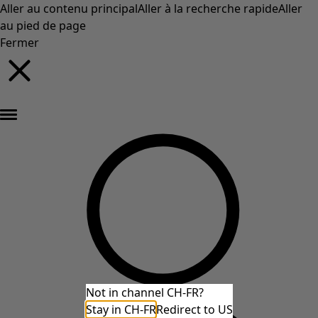
Aller au contenu principal
Aller à la recherche rapide
Aller
au pied de page
Fermer
Nouveautés : la collection d'automne haute en couleur de Gudrun »
Not in channel CH-FR?
Stay in CH-FR
Redirect to US