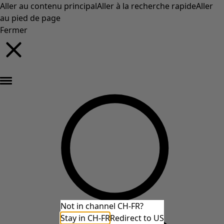
Aller au contenu principal
Aller à la recherche rapide
Aller
au pied de page
Fermer
Nouveautés : la collection d'automne haute en couleur de Gudrun »
Not in channel CH-FR?
Stay in CH-FR
Redirect to US