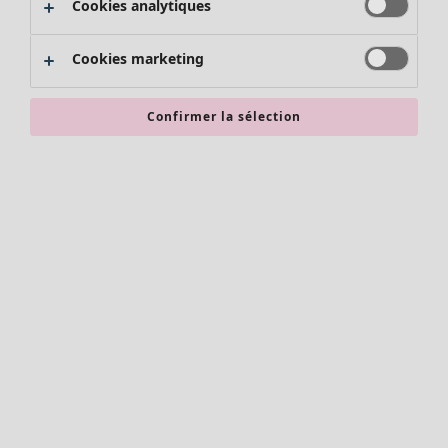
Cookies analytiques
Promos SOLDES
Les promos de Gudrun Sjödén
Cookies marketing
Nouvel arrivage
Bonnes affaires en soldes - jusqu'à -70
Confirmer la sélection