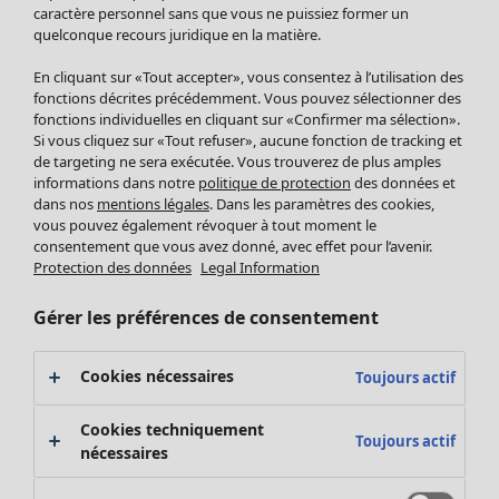
Pantalon
caractère personnel sans que vous ne puissiez former un
quelconque recours juridique en la matière.
Jupes
Manteaux & vestes
En cliquant sur «Tout accepter», vous consentez à l’utilisation des
Leggings et collants
fonctions décrites précédemment. Vous pouvez sélectionner des
Accessoires
fonctions individuelles en cliquant sur «Confirmer ma sélection».
Si vous cliquez sur «Tout refuser», aucune fonction de tracking et
Chaussures
de targeting ne sera exécutée. Vous trouverez de plus amples
Vêtements de bain
Soldes Mobilier
informations dans notre
politique de protection
des données et
Basics
Bonnes affaires déco
dans nos
mentions légales
. Dans les paramètres des cookies,
Décoration
vous pouvez également révoquer à tout moment le
consentement que vous avez donné, avec effet pour l’avenir.
Textiles
Protection des données
Legal Information
Tapis
Éponge
Gérer les préférences de consentement
Cookies nécessaires
Toujours actif
Cookies techniquement
Toujours actif
nécessaires