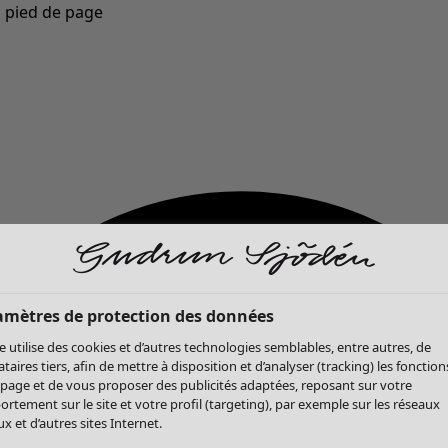
u pied de page
Nouveautés : la collection d'automne haute en couleur de Gudrun »
amètres de protection des données
te utilise des cookies et d’autres technologies semblables, entre autres, de
ataires tiers, afin de mettre à disposition et d’analyser (tracking) les fonction
 page et de vous proposer des publicités adaptées, reposant sur votre
rtement sur le site et votre profil (targeting), par exemple sur les réseaux
x et d’autres sites Internet.