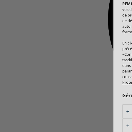
REM
vos d
de pr
de dé
autor
forme
En cl
précé
«Conf
track
dans
param
conse
Prote
Gér