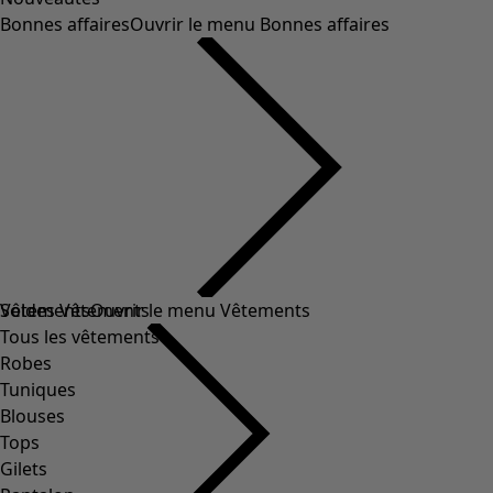
Bonnes affaires
Ouvrir le menu Bonnes affaires
Soldes Vêtements
Vêtements
Ouvrir le menu Vêtements
Tous les vêtements
Robes
Tuniques
Blouses
Tops
Gilets