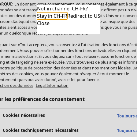
ARQUE:
En donnant votre consentement, vous consentez également à ce q
Not in channel CH-FR?
onnées soient transmises aux États-Unis. Les États-Unis n’offrent pas un ni
Stay in CH-FR
Redirect to US
otection des données comparable à celui de l’UE. Les États-Unis ne disposen
cision d’adéquation. Par conséquent, vous vous exposez au risque que des
Close
ités aient accès à vos données à caractère personnel sans que vous ne puiss
r un quelconque recours juridique en la matière.
iquant sur «Tout accepter», vous consentez à l’utilisation des fonctions décri
demment. Vous pouvez sélectionner des fonctions individuelles en cliquant
irmer ma sélection». Si vous cliquez sur «Tout refuser», aucune fonction de
ing et de targeting ne sera exécutée. Vous trouverez de plus amples inform
 notre
politique de protection
des données et dans nos
mentions légales
. D
ètres des cookies, vous pouvez également révoquer à tout moment le
ntement que vous avez donné, avec effet pour l’avenir.
ction des données
Legal Information
er les préférences de consentement
Cookies nécessaires
Toujours a
Cookies techniquement nécessaires
Toujours a