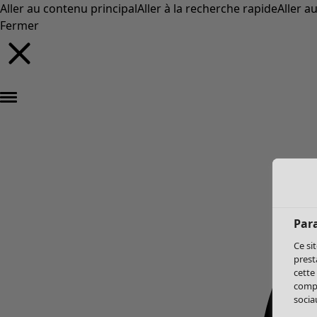
Aller au contenu principal
Aller à la recherche rapide
Aller a
Fermer
Par
Ce si
prest
cette
compo
sociau