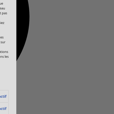
ue
veau
t pas
iez
tes
 sur
ations
ans les
ctif
ctif