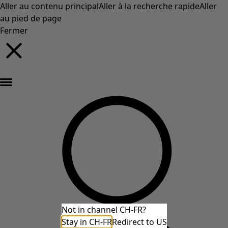
Aller au contenu principal
Aller à la recherche rapide
Aller
au pied de page
Fermer
Nouveautés : la collection d'automne haute en couleur de Gudrun »
Not in channel CH-FR?
Stay in CH-FR
Redirect to US