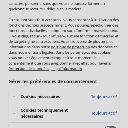
Pantalon
caractère personnel sans que vous ne puissiez former un
quelconque recours juridique en la matière.
Jupes
Manteaux & vestes
Vêtements
Maison
Ouvrir le menu Maison
En cliquant sur «Tout accepter», vous consentez à l’utilisation des
Leggings et collants
Nouveautés
fonctions décrites précédemment. Vous pouvez sélectionner des
Accessoires
fonctions individuelles en cliquant sur «Confirmer ma sélection».
Tous les vêtements
Si vous cliquez sur «Tout refuser», aucune fonction de tracking et
Chaussures
Robes
de targeting ne sera exécutée. Vous trouverez de plus amples
Vêtements de bain
Soldes Mobilier
Tuniques
informations dans notre
politique de protection
des données et
Basics
Bonnes affaires déco
dans nos
mentions légales
. Dans les paramètres des cookies,
Pulls
Décoration
vous pouvez également révoquer à tout moment le
Tops
consentement que vous avez donné, avec effet pour l’avenir.
Textiles
Pulls en tricot
Protection des données
Legal Information
Tapis
Gilets sans manches
Maison
Offres
Ouvrir le menu Offres
Éponge
Pantalons
Gérer les préférences de consentement
Nouveautés
Chemises et blouses
Voir toute la décoration
Gilets
Coussins
Cookies nécessaires
Toujours actif
Manteaux & vestes
Rideaux
Jupes
Tapis
Cookies techniquement
Toujours actif
Éponge
nécessaires
Céramique et verre