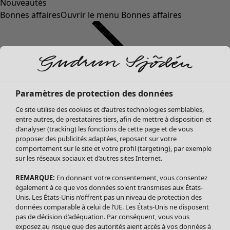
Nouveautés
Bonnes affaires
Ouvrir le menu Bonnes affaires
Paramètres de protection des données
Ce site utilise des cookies et d’autres technologies semblables,
entre autres, de prestataires tiers, afin de mettre à disposition et
d’analyser (tracking) les fonctions de cette page et de vous
proposer des publicités adaptées, reposant sur votre
Soldes Vêtements
Vêtements
Ouvrir le menu Vêtements
comportement sur le site et votre profil (targeting), par exemple
sur les réseaux sociaux et d’autres sites Internet.
Tous les vêtements
Robes
REMARQUE:
En donnant votre consentement, vous consentez
Tuniques
également à ce que vos données soient transmises aux États-
Blouses
Unis. Les États-Unis n’offrent pas un niveau de protection des
données comparable à celui de l’UE. Les États-Unis ne disposent
Tops
pas de décision d’adéquation. Par conséquent, vous vous
Gilets
exposez au risque que des autorités aient accès à vos données à