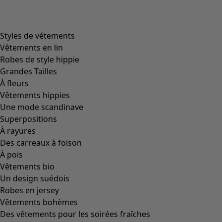
product.expandtoslider
+
2