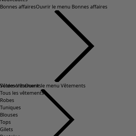
Bonnes affaires
Ouvrir le menu Bonnes affaires
Soldes Vêtements
Vêtements
Ouvrir le menu Vêtements
Tous les vêtements
Robes
Tuniques
Blouses
Tops
Gilets