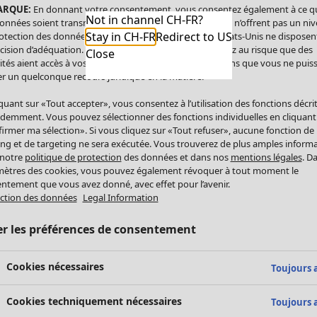
ARQUE:
En donnant votre consentement, vous consentez également à ce q
Not in channel CH-FR?
onnées soient transmises aux États-Unis. Les États-Unis n’offrent pas un ni
Stay in CH-FR
Redirect to US
otection des données comparable à celui de l’UE. Les États-Unis ne disposen
cision d’adéquation. Par conséquent, vous vous exposez au risque que des
Close
ités aient accès à vos données à caractère personnel sans que vous ne puiss
r un quelconque recours juridique en la matière.
iquant sur «Tout accepter», vous consentez à l’utilisation des fonctions décri
demment. Vous pouvez sélectionner des fonctions individuelles en cliquant
irmer ma sélection». Si vous cliquez sur «Tout refuser», aucune fonction de
ing et de targeting ne sera exécutée. Vous trouverez de plus amples inform
 notre
politique de protection
des données et dans nos
mentions légales
. D
ètres des cookies, vous pouvez également révoquer à tout moment le
ntement que vous avez donné, avec effet pour l’avenir.
ction des données
Legal Information
er les préférences de consentement
Cookies nécessaires
Toujours a
Cookies techniquement nécessaires
Toujours a