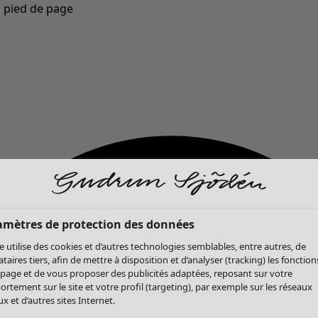
u pied de page
Nouveautés : la collection d'automne haute en couleur de Gudrun »
amètres de protection des données
te utilise des cookies et d’autres technologies semblables, entre autres, de
ataires tiers, afin de mettre à disposition et d’analyser (tracking) les fonction
 page et de vous proposer des publicités adaptées, reposant sur votre
rtement sur le site et votre profil (targeting), par exemple sur les réseaux
x et d’autres sites Internet.