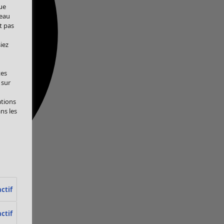
ue
veau
t pas
iez
tes
 sur
ations
ans les
ctif
ctif