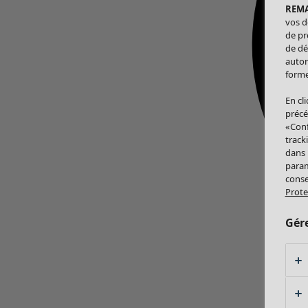
REM
vos d
de pr
de dé
autor
forme
En cl
précé
«Conf
track
dans
param
conse
Prote
Gér