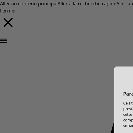
Aller au contenu principal
Aller à la recherche rapide
Aller a
Fermer
Par
Ce si
prest
cette
compo
sociau