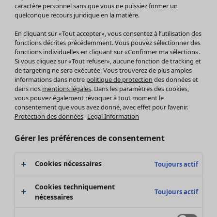
Pantalon
caractère personnel sans que vous ne puissiez former un
quelconque recours juridique en la matière.
Jupes
Manteaux & vestes
En cliquant sur «Tout accepter», vous consentez à l’utilisation des
Leggings et collants
fonctions décrites précédemment. Vous pouvez sélectionner des
Accessoires
fonctions individuelles en cliquant sur «Confirmer ma sélection».
Si vous cliquez sur «Tout refuser», aucune fonction de tracking et
Chaussures
de targeting ne sera exécutée. Vous trouverez de plus amples
Vêtements de bain
Soldes Mobilier
informations dans notre
politique de protection
des données et
Basics
Bonnes affaires déco
dans nos
mentions légales
. Dans les paramètres des cookies,
Décoration
vous pouvez également révoquer à tout moment le
consentement que vous avez donné, avec effet pour l’avenir.
Textiles
Protection des données
Legal Information
Tapis
Éponge
Gérer les préférences de consentement
Cookies nécessaires
Toujours actif
Cookies techniquement
Toujours actif
nécessaires