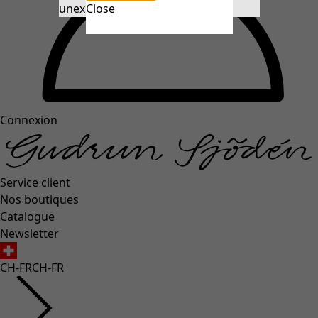
unexpectederror.buttontext
Close
Connexion
Service client
Nos boutiques
Catalogue
Newsletter
CH-FR
CH-FR