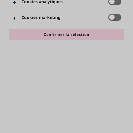
Cookies analytiques
Promos SOLDES
Les promos de Gudrun Sjödén
Cookies marketing
Nouvel arrivage
Bonnes affaires en soldes - jusqu'à -70
Confirmer la sélection