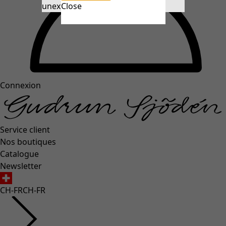
unexpectederror.buttontext
Close
Connexion
Service client
Nos boutiques
Catalogue
Newsletter
CH-FR
CH-FR