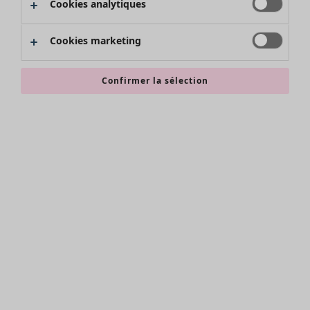
Cookies analytiques
Promos SOLDES
Les promos de Gudrun Sjödén
Cookies marketing
Nouvel arrivage
Bonnes affaires en soldes - jusqu'à -70
Confirmer la sélection