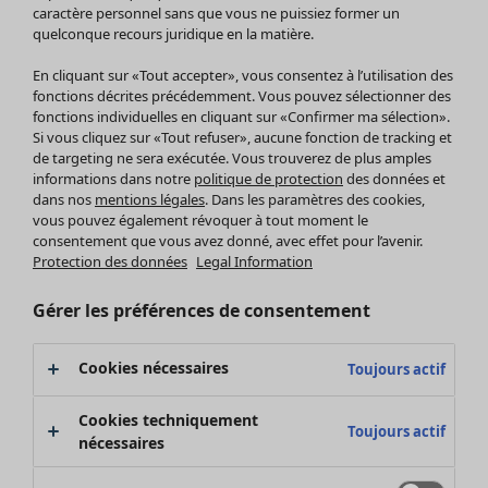
Pantalon
caractère personnel sans que vous ne puissiez former un
quelconque recours juridique en la matière.
Jupes
Manteaux & vestes
En cliquant sur «Tout accepter», vous consentez à l’utilisation des
Leggings et collants
fonctions décrites précédemment. Vous pouvez sélectionner des
Accessoires
fonctions individuelles en cliquant sur «Confirmer ma sélection».
Si vous cliquez sur «Tout refuser», aucune fonction de tracking et
Chaussures
de targeting ne sera exécutée. Vous trouverez de plus amples
Vêtements de bain
Soldes Mobilier
informations dans notre
politique de protection
des données et
Basics
Bonnes affaires déco
dans nos
mentions légales
. Dans les paramètres des cookies,
Décoration
vous pouvez également révoquer à tout moment le
consentement que vous avez donné, avec effet pour l’avenir.
Textiles
Protection des données
Legal Information
Tapis
Éponge
Gérer les préférences de consentement
Cookies nécessaires
Toujours actif
Cookies techniquement
Toujours actif
nécessaires