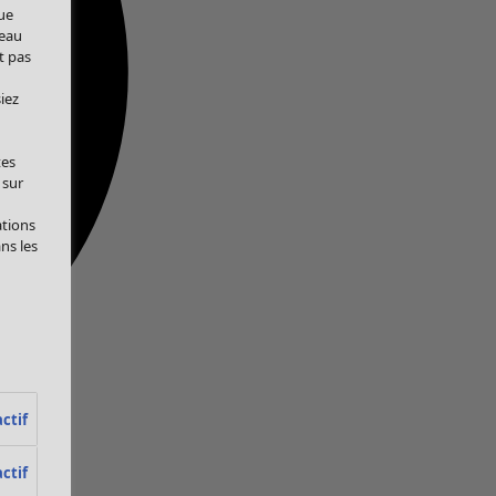
ue
veau
t pas
iez
tes
 sur
ations
ans les
ctif
ctif