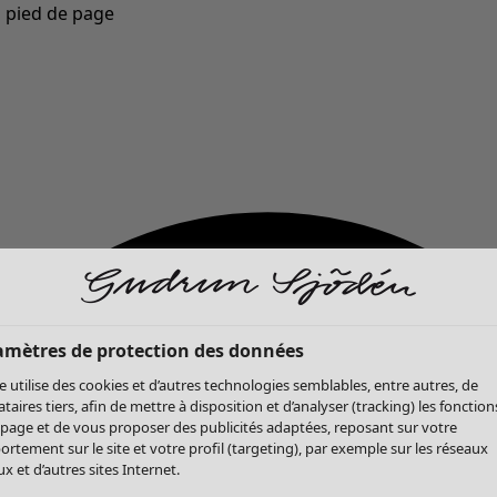
u pied de page
Nouveautés : la collection d'automne haute en couleur de Gudrun »
amètres de protection des données
te utilise des cookies et d’autres technologies semblables, entre autres, de
ataires tiers, afin de mettre à disposition et d’analyser (tracking) les fonction
 page et de vous proposer des publicités adaptées, reposant sur votre
rtement sur le site et votre profil (targeting), par exemple sur les réseaux
x et d’autres sites Internet.