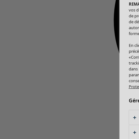
REM
vos d
de pr
de dé
autor
forme
En cl
précé
«Conf
track
dans
param
conse
Prote
Gér