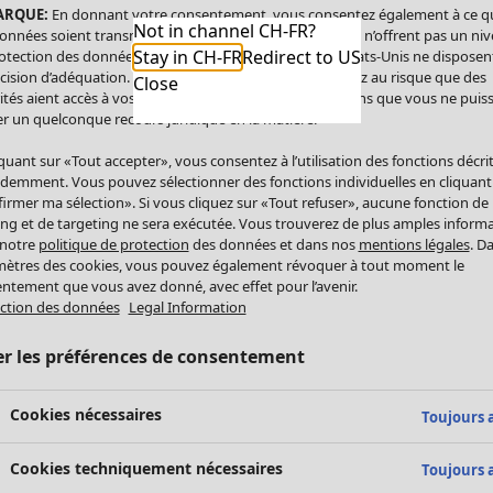
ARQUE:
En donnant votre consentement, vous consentez également à ce q
Not in channel CH-FR?
onnées soient transmises aux États-Unis. Les États-Unis n’offrent pas un ni
Stay in CH-FR
Redirect to US
otection des données comparable à celui de l’UE. Les États-Unis ne disposen
cision d’adéquation. Par conséquent, vous vous exposez au risque que des
Close
ités aient accès à vos données à caractère personnel sans que vous ne puiss
r un quelconque recours juridique en la matière.
iquant sur «Tout accepter», vous consentez à l’utilisation des fonctions décri
demment. Vous pouvez sélectionner des fonctions individuelles en cliquant
irmer ma sélection». Si vous cliquez sur «Tout refuser», aucune fonction de
ing et de targeting ne sera exécutée. Vous trouverez de plus amples inform
 notre
politique de protection
des données et dans nos
mentions légales
. D
ètres des cookies, vous pouvez également révoquer à tout moment le
ntement que vous avez donné, avec effet pour l’avenir.
ction des données
Legal Information
er les préférences de consentement
Cookies nécessaires
Toujours a
Cookies techniquement nécessaires
Toujours a