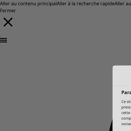
Aller au contenu principal
Aller à la recherche rapide
Aller a
Fermer
Par
Ce si
prest
cette
compo
sociau