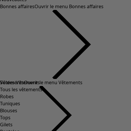
Bonnes affaires
Ouvrir le menu Bonnes affaires
Soldes Vêtements
Vêtements
Ouvrir le menu Vêtements
Tous les vêtements
Robes
Tuniques
Blouses
Tops
Gilets