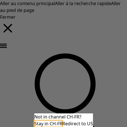
Aller au contenu principal
Aller à la recherche rapide
Aller
au pied de page
Fermer
Nouveautés : la collection d'automne haute en couleur de Gudrun »
Not in channel CH-FR?
Stay in CH-FR
Redirect to US