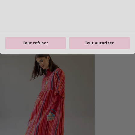
product.expandtoslider
Tout refuser
Tout autoriser