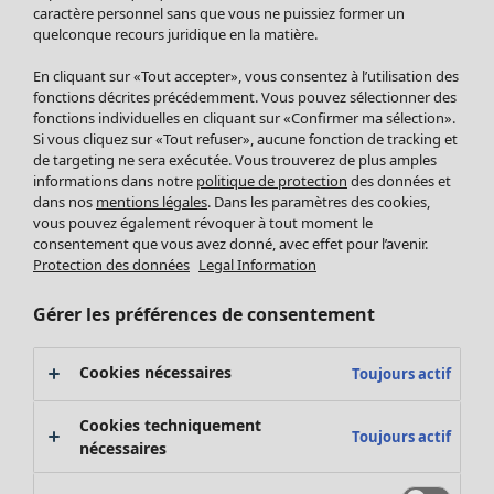
Pantalon
caractère personnel sans que vous ne puissiez former un
quelconque recours juridique en la matière.
Jupes
Manteaux & vestes
Vêtements
Maison
Ouvrir le menu Maison
En cliquant sur «Tout accepter», vous consentez à l’utilisation des
Leggings et collants
Nouveautés
fonctions décrites précédemment. Vous pouvez sélectionner des
Accessoires
fonctions individuelles en cliquant sur «Confirmer ma sélection».
Tous les vêtements
Si vous cliquez sur «Tout refuser», aucune fonction de tracking et
Chaussures
Robes
de targeting ne sera exécutée. Vous trouverez de plus amples
Vêtements de bain
Soldes Mobilier
Tuniques
informations dans notre
politique de protection
des données et
Basics
Bonnes affaires déco
dans nos
mentions légales
. Dans les paramètres des cookies,
Pulls
Décoration
vous pouvez également révoquer à tout moment le
Tops
consentement que vous avez donné, avec effet pour l’avenir.
Textiles
Pulls en tricot
Protection des données
Legal Information
Tapis
Gilets sans manches
Maison
Offres
Ouvrir le menu Offres
Éponge
Pantalons
Gérer les préférences de consentement
Nouveautés
Chemises et blouses
Voir toute la décoration
Gilets
Coussins
Cookies nécessaires
Toujours actif
Manteaux & vestes
Rideaux
Jupes
Tapis
Cookies techniquement
Toujours actif
Cartes cadeaux
Éponge
nécessaires
Céramique et verre