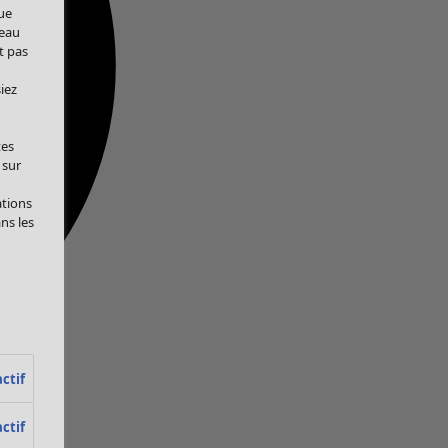
ue
veau
t pas
iez
tes
 sur
ations
ans les
ctif
ctif