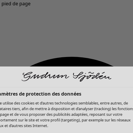
u pied de page
Nouveautés : la collection d'automne haute en couleur de Gudrun »
amètres de protection des données
te utilise des cookies et d’autres technologies semblables, entre autres, de
ataires tiers, afin de mettre à disposition et d’analyser (tracking) les fonction
 page et de vous proposer des publicités adaptées, reposant sur votre
rtement sur le site et votre profil (targeting), par exemple sur les réseaux
x et d’autres sites Internet.