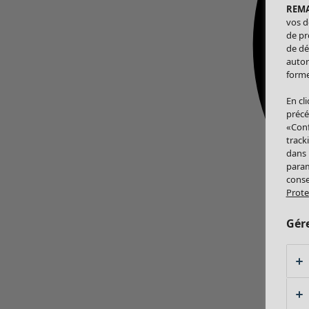
REM
vos d
de pr
de dé
autor
forme
En cl
précé
«Conf
track
dans
param
conse
Prote
Gér