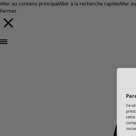
Aller au contenu principal
Aller à la recherche rapide
Aller a
Fermer
Par
Ce si
prest
cette
compo
sociau