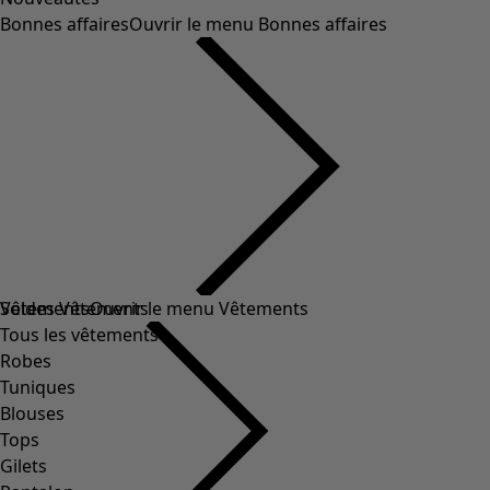
Bonnes affaires
Ouvrir le menu Bonnes affaires
Soldes Vêtements
Vêtements
Ouvrir le menu Vêtements
Tous les vêtements
Robes
Tuniques
Blouses
Tops
Gilets