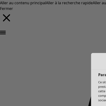
Aller au contenu principal
Aller à la recherche rapide
Aller a
Fermer
Par
Ce si
prest
cette
compo
sociau