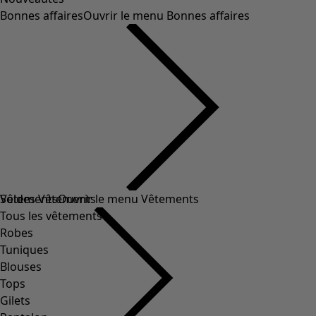
Bonnes affaires
Ouvrir le menu Bonnes affaires
Soldes Vêtements
Vêtements
Ouvrir le menu Vêtements
Tous les vêtements
Robes
Tuniques
Blouses
Tops
Gilets