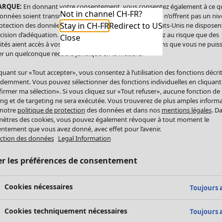
ARQUE:
En donnant votre consentement, vous consentez également à ce q
Not in channel CH-FR?
onnées soient transmises aux États-Unis. Les États-Unis n’offrent pas un ni
Stay in CH-FR
Redirect to US
otection des données comparable à celui de l’UE. Les États-Unis ne disposen
cision d’adéquation. Par conséquent, vous vous exposez au risque que des
Close
ités aient accès à vos données à caractère personnel sans que vous ne puiss
r un quelconque recours juridique en la matière.
iquant sur «Tout accepter», vous consentez à l’utilisation des fonctions décri
demment. Vous pouvez sélectionner des fonctions individuelles en cliquant
irmer ma sélection». Si vous cliquez sur «Tout refuser», aucune fonction de
ing et de targeting ne sera exécutée. Vous trouverez de plus amples inform
 notre
politique de protection
des données et dans nos
mentions légales
. D
ètres des cookies, vous pouvez également révoquer à tout moment le
ntement que vous avez donné, avec effet pour l’avenir.
ction des données
Legal Information
er les préférences de consentement
Cookies nécessaires
Toujours a
Cookies techniquement nécessaires
Toujours a