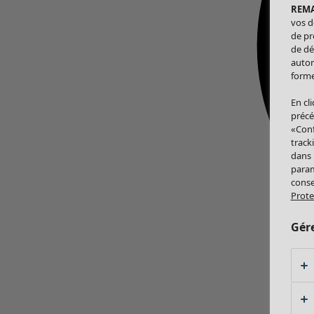
REM
vos d
de pr
de dé
autor
forme
En cl
précé
«Conf
track
dans
param
conse
Prote
Gér