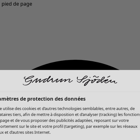
u pied de page
Nouveautés : la collection d'automne haute en couleur de Gudrun »
amètres de protection des données
te utilise des cookies et d’autres technologies semblables, entre autres, de
ataires tiers, afin de mettre à disposition et d’analyser (tracking) les fonction
 page et de vous proposer des publicités adaptées, reposant sur votre
rtement sur le site et votre profil (targeting), par exemple sur les réseaux
x et d’autres sites Internet.