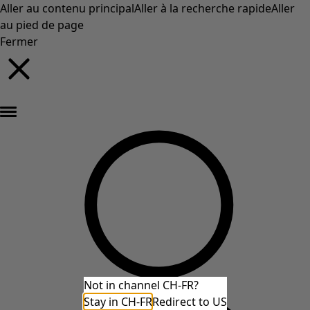
Aller au contenu principal
Aller à la recherche rapide
Aller
au pied de page
Fermer
Nouveautés : la collection d'automne haute en couleur de Gudrun »
Not in channel CH-FR?
Stay in CH-FR
Redirect to US