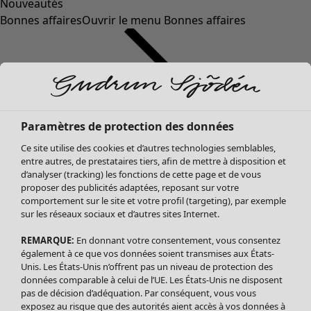
Nouveautés
Bonnes affaires
Ouvrir le menu Bonnes affaires
Paramètres de protection des données
Ce site utilise des cookies et d’autres technologies semblables,
entre autres, de prestataires tiers, afin de mettre à disposition et
d’analyser (tracking) les fonctions de cette page et de vous
proposer des publicités adaptées, reposant sur votre
Soldes Vêtements
Vêtements
Ouvrir le menu Vêtements
comportement sur le site et votre profil (targeting), par exemple
sur les réseaux sociaux et d’autres sites Internet.
Tous les vêtements
Robes
REMARQUE:
En donnant votre consentement, vous consentez
Tuniques
également à ce que vos données soient transmises aux États-
Blouses
Unis. Les États-Unis n’offrent pas un niveau de protection des
données comparable à celui de l’UE. Les États-Unis ne disposent
Tops
pas de décision d’adéquation. Par conséquent, vous vous
Gilets
exposez au risque que des autorités aient accès à vos données à