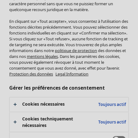
Pantalon
caractère personnel sans que vous ne puissiez former un
quelconque recours juridique en la matière.
Jupes
Manteaux & vestes
Vêtements
Maison
Ouvrir le menu Maison
En cliquant sur «Tout accepter», vous consentez à l’utilisation des
Leggings et collants
Nouveautés
fonctions décrites précédemment. Vous pouvez sélectionner des
Accessoires
fonctions individuelles en cliquant sur «Confirmer ma sélection».
Tous les vêtements
Si vous cliquez sur «Tout refuser», aucune fonction de tracking et
Chaussures
Robes
de targeting ne sera exécutée. Vous trouverez de plus amples
Vêtements de bain
Soldes Mobilier
Tuniques
informations dans notre
politique de protection
des données et
Basics
Bonnes affaires déco
dans nos
mentions légales
. Dans les paramètres des cookies,
Pulls
Décoration
vous pouvez également révoquer à tout moment le
Tops
consentement que vous avez donné, avec effet pour l’avenir.
Textiles
Pulls en tricot
Protection des données
Legal Information
Tapis
Gilets sans manches
Maison
Offres
Ouvrir le menu Offres
Éponge
Pantalons
Gérer les préférences de consentement
Nouveautés
Chemises et blouses
Voir toute la décoration
Gilets
Coussins
Cookies nécessaires
Toujours actif
Manteaux & vestes
Rideaux
Jupes
Tapis
Cookies techniquement
Toujours actif
Éponge
nécessaires
Céramique et verre