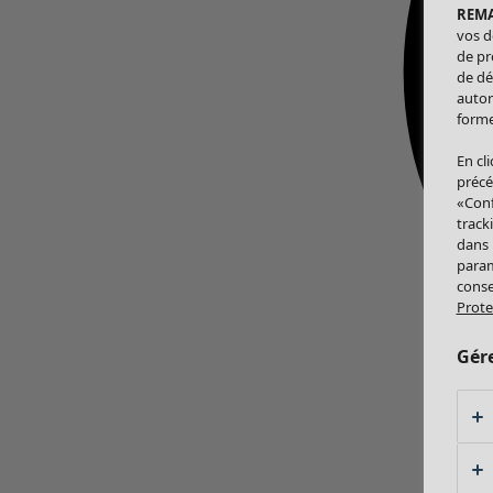
REM
vos d
de pr
de dé
autor
forme
En cl
précé
«Conf
track
dans
param
conse
Prote
Gér