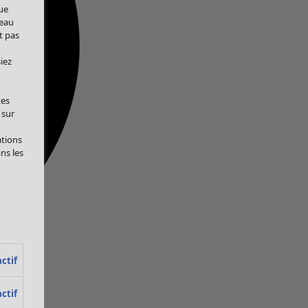
ue
veau
t pas
iez
tes
 sur
ations
ans les
ctif
ctif