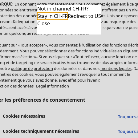
ARQUE:
En donnant votre consentement, vous consentez également à ce q
Not in channel CH-FR?
onnées soient transmises aux États-Unis. Les États-Unis n’offrent pas un ni
Stay in CH-FR
Redirect to US
otection des données comparable à celui de l’UE. Les États-Unis ne disposen
cision d’adéquation. Par conséquent, vous vous exposez au risque que des
Close
ités aient accès à vos données à caractère personnel sans que vous ne puiss
r un quelconque recours juridique en la matière.
iquant sur «Tout accepter», vous consentez à l’utilisation des fonctions décri
demment. Vous pouvez sélectionner des fonctions individuelles en cliquant
irmer ma sélection». Si vous cliquez sur «Tout refuser», aucune fonction de
ing et de targeting ne sera exécutée. Vous trouverez de plus amples inform
 notre
politique de protection
des données et dans nos
mentions légales
. D
ètres des cookies, vous pouvez également révoquer à tout moment le
ntement que vous avez donné, avec effet pour l’avenir.
ction des données
Legal Information
er les préférences de consentement
Cookies nécessaires
Toujours a
Cookies techniquement nécessaires
Toujours a