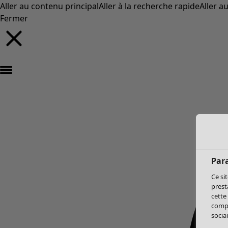
Aller au contenu principal
Aller à la recherche rapide
Aller a
Fermer
Par
Ce si
prest
cette
compo
sociau