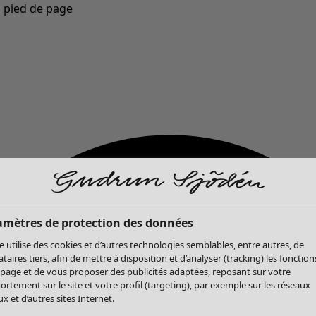
u pied de page
Nouveautés : la collection d'automne haute en couleur de Gudrun »
amètres de protection des données
te utilise des cookies et d’autres technologies semblables, entre autres, de
ataires tiers, afin de mettre à disposition et d’analyser (tracking) les fonction
 page et de vous proposer des publicités adaptées, reposant sur votre
rtement sur le site et votre profil (targeting), par exemple sur les réseaux
x et d’autres sites Internet.