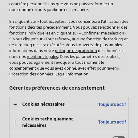
Pantalon
caractère personnel sans que vous ne puissiez former un
quelconque recours juridique en la matière.
Jupes
Manteaux & vestes
Vêtements
Maison
Ouvrir le menu Maison
En cliquant sur «Tout accepter», vous consentez à l’utilisation des
Leggings et collants
Nouveautés
fonctions décrites précédemment. Vous pouvez sélectionner des
Accessoires
fonctions individuelles en cliquant sur «Confirmer ma sélection».
Tous les vêtements
Si vous cliquez sur «Tout refuser», aucune fonction de tracking et
Chaussures
Robes
de targeting ne sera exécutée. Vous trouverez de plus amples
Vêtements de bain
Soldes Mobilier
Tuniques
informations dans notre
politique de protection
des données et
Basics
Bonnes affaires déco
dans nos
mentions légales
. Dans les paramètres des cookies,
Pulls
Décoration
vous pouvez également révoquer à tout moment le
Tops
consentement que vous avez donné, avec effet pour l’avenir.
Textiles
Pulls en tricot
Protection des données
Legal Information
Tapis
Gilets sans manches
Maison
Offres
Ouvrir le menu Offres
Éponge
Pantalons
Gérer les préférences de consentement
Nouveautés
Chemises et blouses
Voir toute la décoration
Gilets
Coussins
Cookies nécessaires
Toujours actif
Manteaux & vestes
Rideaux
Jupes
Tapis
Cookies techniquement
Toujours actif
Éponge
nécessaires
Céramique et verre