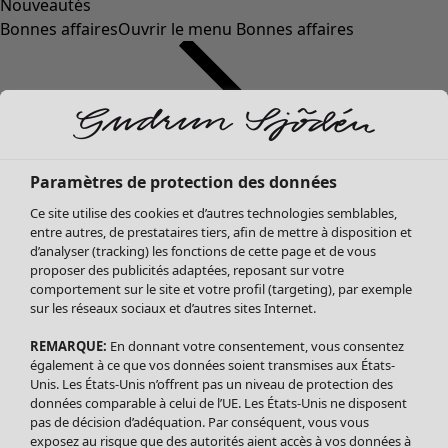
Nouveautés
Bonnes affaires
Ouvrir le menu Bonnes affaires
Paramètres de protection des données
Ce site utilise des cookies et d’autres technologies semblables,
entre autres, de prestataires tiers, afin de mettre à disposition et
d’analyser (tracking) les fonctions de cette page et de vous
proposer des publicités adaptées, reposant sur votre
Soldes Vêtements
Vêtements
Ouvrir le menu Vêtements
comportement sur le site et votre profil (targeting), par exemple
sur les réseaux sociaux et d’autres sites Internet.
Tous les vêtements
Robes
REMARQUE:
En donnant votre consentement, vous consentez
Tuniques
également à ce que vos données soient transmises aux États-
Blouses
Unis. Les États-Unis n’offrent pas un niveau de protection des
données comparable à celui de l’UE. Les États-Unis ne disposent
Tops
pas de décision d’adéquation. Par conséquent, vous vous
Gilets
exposez au risque que des autorités aient accès à vos données à