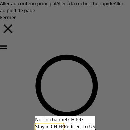
Aller au contenu principal
Aller à la recherche rapide
Aller
au pied de page
Fermer
Nouveautés : la collection d'automne haute en couleur de Gudrun »
Not in channel CH-FR?
Stay in CH-FR
Redirect to US