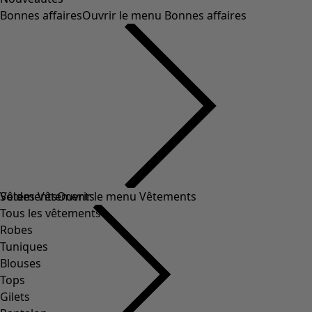
Bonnes affaires
Ouvrir le menu Bonnes affaires
Soldes Vêtements
Vêtements
Ouvrir le menu Vêtements
Tous les vêtements
Robes
Tuniques
Blouses
Tops
Gilets