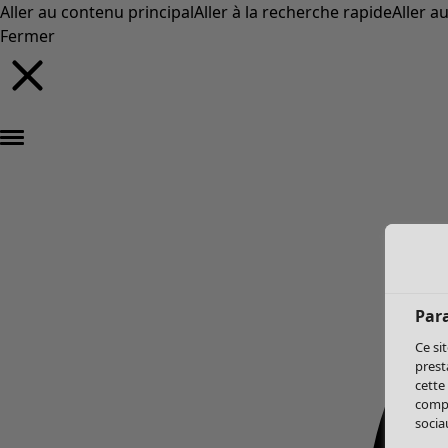
Aller au contenu principal
Aller à la recherche rapide
Aller a
Fermer
Par
Ce si
prest
cette
compo
sociau