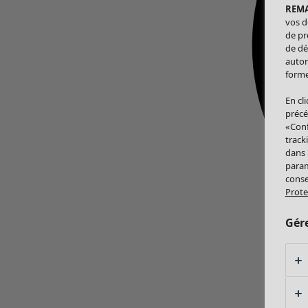
REM
vos d
de pr
de dé
autor
forme
En cl
précé
«Conf
track
dans
param
conse
Prote
Gér