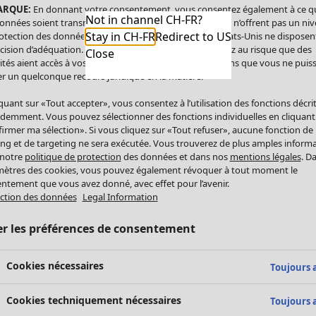
ARQUE:
En donnant votre consentement, vous consentez également à ce q
Not in channel CH-FR?
onnées soient transmises aux États-Unis. Les États-Unis n’offrent pas un ni
Stay in CH-FR
Redirect to US
otection des données comparable à celui de l’UE. Les États-Unis ne disposen
cision d’adéquation. Par conséquent, vous vous exposez au risque que des
Close
ités aient accès à vos données à caractère personnel sans que vous ne puiss
r un quelconque recours juridique en la matière.
iquant sur «Tout accepter», vous consentez à l’utilisation des fonctions décri
demment. Vous pouvez sélectionner des fonctions individuelles en cliquant
irmer ma sélection». Si vous cliquez sur «Tout refuser», aucune fonction de
ing et de targeting ne sera exécutée. Vous trouverez de plus amples inform
 notre
politique de protection
des données et dans nos
mentions légales
. D
ètres des cookies, vous pouvez également révoquer à tout moment le
ntement que vous avez donné, avec effet pour l’avenir.
ction des données
Legal Information
er les préférences de consentement
Cookies nécessaires
Toujours a
Cookies techniquement nécessaires
Toujours a