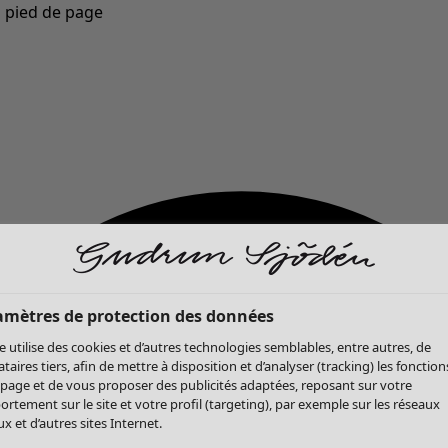
u pied de page
Nouveautés : la collection d'automne haute en couleur de Gudrun »
amètres de protection des données
te utilise des cookies et d’autres technologies semblables, entre autres, de
ataires tiers, afin de mettre à disposition et d’analyser (tracking) les fonction
 page et de vous proposer des publicités adaptées, reposant sur votre
rtement sur le site et votre profil (targeting), par exemple sur les réseaux
x et d’autres sites Internet.