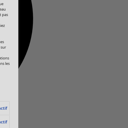
ue
veau
t pas
iez
tes
 sur
ations
ans les
ctif
ctif