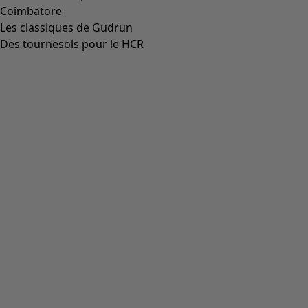
Sandales "Amber" en tissu imprimé numériquement
Icône de liste de souhaits
Prix bonne affaire
:
CHF 37.00
Prix
:
CHF 109.00
Coloris
ocre doré
22