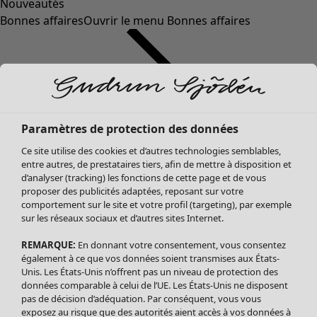
Nouveautés
Bonnes affaires
Ouvrir le menu Bonnes affaires
Paramètres de protection des données
Ce site utilise des cookies et d’autres technologies semblables,
entre autres, de prestataires tiers, afin de mettre à disposition et
d’analyser (tracking) les fonctions de cette page et de vous
proposer des publicités adaptées, reposant sur votre
Soldes Vêtements
Vêtements
Ouvrir le menu Vêtements
comportement sur le site et votre profil (targeting), par exemple
sur les réseaux sociaux et d’autres sites Internet.
Tous les vêtements
Robes
REMARQUE:
En donnant votre consentement, vous consentez
Tuniques
également à ce que vos données soient transmises aux États-
Blouses
Unis. Les États-Unis n’offrent pas un niveau de protection des
données comparable à celui de l’UE. Les États-Unis ne disposent
Tops
pas de décision d’adéquation. Par conséquent, vous vous
Gilets
exposez au risque que des autorités aient accès à vos données à