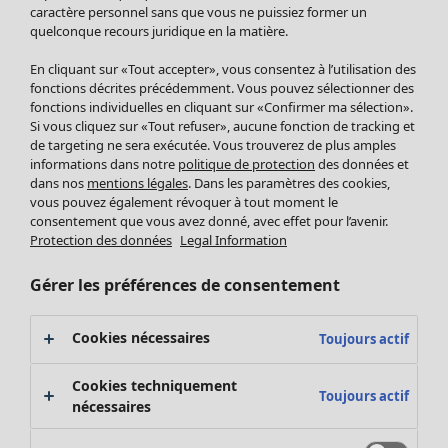
Pantalon
caractère personnel sans que vous ne puissiez former un
quelconque recours juridique en la matière.
Jupes
Manteaux & vestes
Vêtements
Maison
Ouvrir le menu Maison
En cliquant sur «Tout accepter», vous consentez à l’utilisation des
Leggings et collants
Nouveautés
fonctions décrites précédemment. Vous pouvez sélectionner des
Accessoires
fonctions individuelles en cliquant sur «Confirmer ma sélection».
Tous les vêtements
Si vous cliquez sur «Tout refuser», aucune fonction de tracking et
Chaussures
Robes
de targeting ne sera exécutée. Vous trouverez de plus amples
Vêtements de bain
Soldes Mobilier
Tuniques
informations dans notre
politique de protection
des données et
Basics
Bonnes affaires déco
dans nos
mentions légales
. Dans les paramètres des cookies,
Pulls
Décoration
vous pouvez également révoquer à tout moment le
Tops
consentement que vous avez donné, avec effet pour l’avenir.
Textiles
Pulls en tricot
Protection des données
Legal Information
Tapis
Gilets sans manches
Maison
Offres
Ouvrir le menu Offres
Éponge
Pantalons
Gérer les préférences de consentement
Nouveautés
Chemises et blouses
Voir toute la décoration
Gilets
Coussins
Cookies nécessaires
Toujours actif
Manteaux & vestes
Rideaux
Jupes
Tapis
Cookies techniquement
Toujours actif
Éponge
nécessaires
Céramique et verre