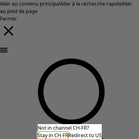
Aller au contenu principal
Aller à la recherche rapide
Aller
au pied de page
Fermer
Nouveautés : la collection d'automne haute en couleur de Gudrun »
Not in channel CH-FR?
Stay in CH-FR
Redirect to US