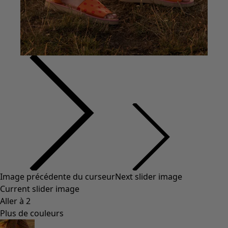
Styles de vétements
Vêtements en lin
Robes de style hippie
Grandes Tailles
À fleurs
Vêtements hippies
Une mode scandinave
Superpositions
À rayures
Des carreaux à foison
À pois
Vêtements bio
Un design suédois
Robes en jersey
Vêtements bohèmes
Des vêtements pour les soirées fraîches
Vêtements à motif