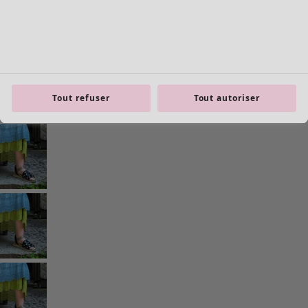
Tout refuser
Tout autoriser
Les basiques
Tous les basiques
Nouveautés basiques
Robes & Tuniques
Tops
Pantalons & Leggings
Basiques tissés
Basiques en jersey
Basiques en maille