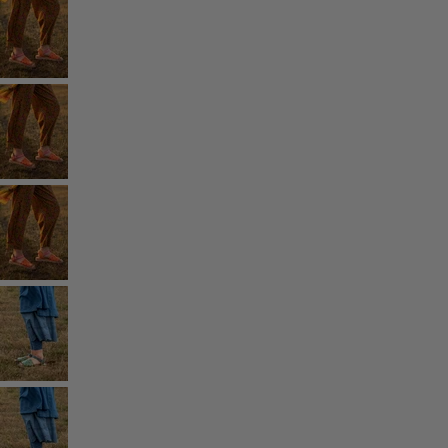
Coton
Coton biologique
Maillots de bain et vêtements de plage
Vêtements de fête
Collections
Dans l'univers du kimono
Monsoon
Étendues champêtres
Coimbatore