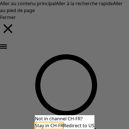
Aller au contenu principal
Aller à la recherche rapide
Aller
au pied de page
Fermer
Nouveautés : la collection d'automne haute en couleur de Gudrun »
Not in channel CH-FR?
Stay in CH-FR
Redirect to US