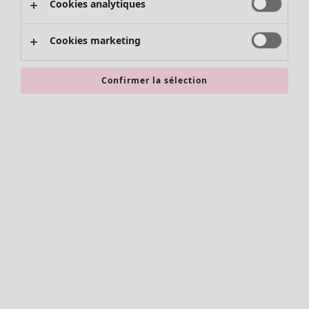
Cookies analytiques
Promos SOLDES
Les promos de Gudrun Sjödén
Cookies marketing
Nouvel arrivage
Bonnes affaires en soldes - jusqu'à -70
Confirmer la sélection