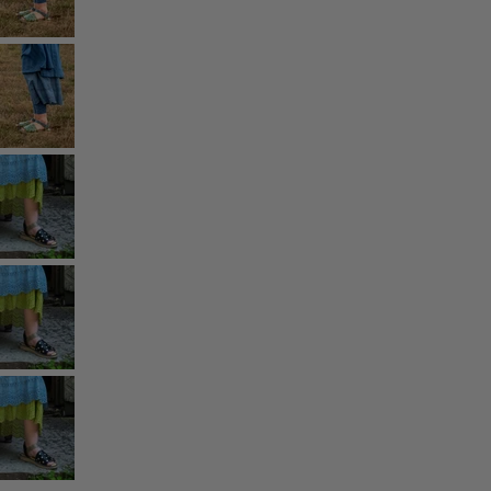
Les classiques de Gudrun
Des tournesols pour le HCR