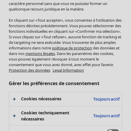
Pantalon
caractère personnel sans que vous ne puissiez former un
quelconque recours juridique en la matière.
Jupes
Manteaux & vestes
En cliquant sur «Tout accepter», vous consentez à l’utilisation des
Leggings et collants
fonctions décrites précédemment. Vous pouvez sélectionner des
Accessoires
fonctions individuelles en cliquant sur «Confirmer ma sélection».
Si vous cliquez sur «Tout refuser», aucune fonction de tracking et
Chaussures
de targeting ne sera exécutée. Vous trouverez de plus amples
Vêtements de bain
Soldes Mobilier
informations dans notre
politique de protection
des données et
Basics
Bonnes affaires déco
dans nos
mentions légales
. Dans les paramètres des cookies,
Décoration
vous pouvez également révoquer à tout moment le
consentement que vous avez donné, avec effet pour l’avenir.
Textiles
Protection des données
Legal Information
Tapis
Éponge
Gérer les préférences de consentement
Cookies nécessaires
Toujours actif
Cookies techniquement
Toujours actif
nécessaires