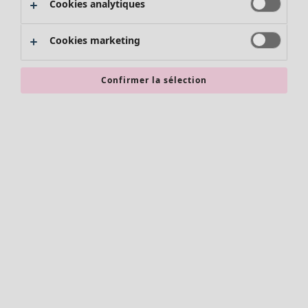
Cookies analytiques
Promos SOLDES
Les promos de Gudrun Sjödén
Cookies marketing
Nouvel arrivage
Bonnes affaires en soldes - jusqu'à -70
Confirmer la sélection