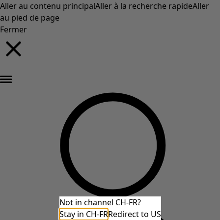
Aller au contenu principal
Aller à la recherche rapide
Aller
au pied de page
Fermer
Nouveautés : la collection d'automne haute en couleur de Gudrun »
Not in channel CH-FR?
Stay in CH-FR
Redirect to US