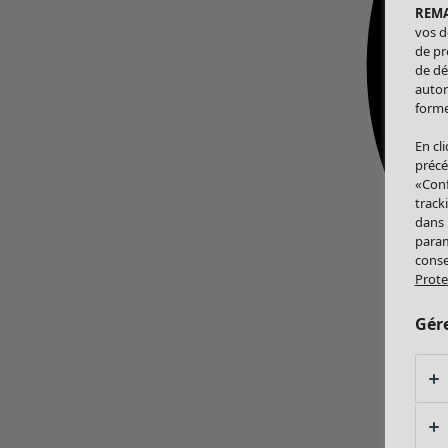
REM
vos d
de pr
de dé
autor
forme
En cl
précé
«Conf
track
dans
param
conse
Prote
Gér