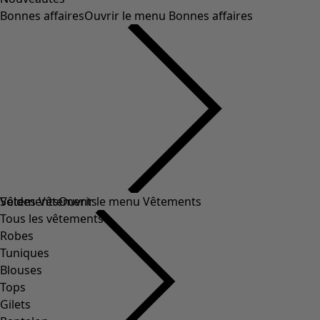
Bonnes affaires
Ouvrir le menu Bonnes affaires
Soldes Vêtements
Vêtements
Ouvrir le menu Vêtements
Tous les vêtements
Robes
Tuniques
Blouses
Tops
Gilets