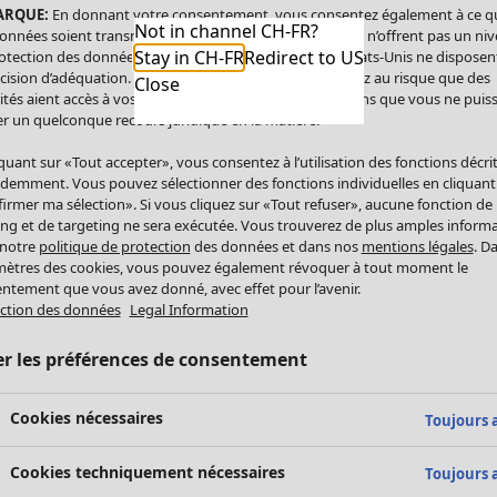
ARQUE:
En donnant votre consentement, vous consentez également à ce q
Not in channel CH-FR?
onnées soient transmises aux États-Unis. Les États-Unis n’offrent pas un ni
Stay in CH-FR
Redirect to US
otection des données comparable à celui de l’UE. Les États-Unis ne disposen
cision d’adéquation. Par conséquent, vous vous exposez au risque que des
Close
ités aient accès à vos données à caractère personnel sans que vous ne puiss
r un quelconque recours juridique en la matière.
iquant sur «Tout accepter», vous consentez à l’utilisation des fonctions décri
demment. Vous pouvez sélectionner des fonctions individuelles en cliquant
irmer ma sélection». Si vous cliquez sur «Tout refuser», aucune fonction de
ing et de targeting ne sera exécutée. Vous trouverez de plus amples inform
 notre
politique de protection
des données et dans nos
mentions légales
. D
ètres des cookies, vous pouvez également révoquer à tout moment le
ntement que vous avez donné, avec effet pour l’avenir.
ction des données
Legal Information
er les préférences de consentement
Cookies nécessaires
Toujours a
Cookies techniquement nécessaires
Toujours a