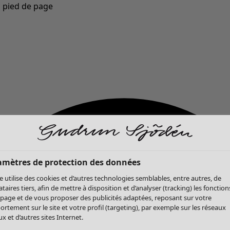
u pied de page
Nouveautés : la collection d'automne haute en couleur de Gudrun »
amètres de protection des données
te utilise des cookies et d’autres technologies semblables, entre autres, de
ataires tiers, afin de mettre à disposition et d’analyser (tracking) les fonction
 page et de vous proposer des publicités adaptées, reposant sur votre
rtement sur le site et votre profil (targeting), par exemple sur les réseaux
x et d’autres sites Internet.