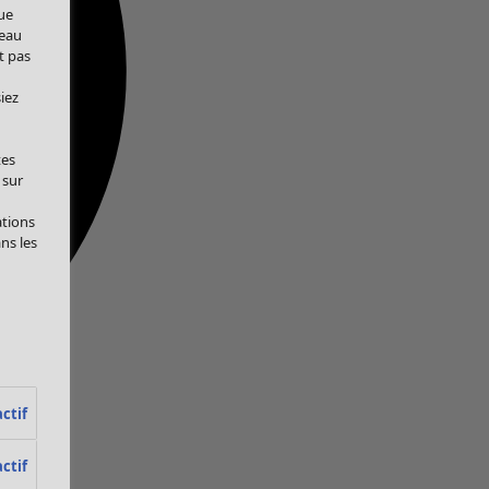
ue
veau
t pas
iez
tes
 sur
ations
ans les
ctif
ctif