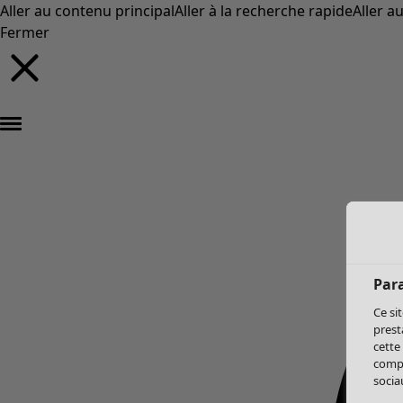
Aller au contenu principal
Aller à la recherche rapide
Aller a
Fermer
Par
Ce si
prest
cette
compo
sociau