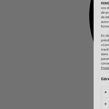
REM
vos d
de pr
de dé
autor
forme
En cl
précé
«Conf
track
dans
param
conse
Prote
Gér