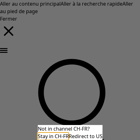
Aller au contenu principal
Aller à la recherche rapide
Aller
au pied de page
Fermer
Nouveautés : la collection d'automne haute en couleur de Gudrun »
Not in channel CH-FR?
Stay in CH-FR
Redirect to US