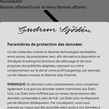
Nouveautés
Bonnes affaires
Ouvrir le menu Bonnes affaires
Paramètres de protection des données
Ce site utilise des cookies et d’autres technologies semblables,
entre autres, de prestataires tiers, afin de mettre à disposition et
d’analyser (tracking) les fonctions de cette page et de vous
proposer des publicités adaptées, reposant sur votre
Soldes Vêtements
Vêtements
Ouvrir le menu Vêtements
comportement sur le site et votre profil (targeting), par exemple
sur les réseaux sociaux et d’autres sites Internet.
Tous les vêtements
Robes
REMARQUE:
En donnant votre consentement, vous consentez
Tuniques
également à ce que vos données soient transmises aux États-
Blouses
Unis. Les États-Unis n’offrent pas un niveau de protection des
données comparable à celui de l’UE. Les États-Unis ne disposent
Tops
pas de décision d’adéquation. Par conséquent, vous vous
Gilets
exposez au risque que des autorités aient accès à vos données à