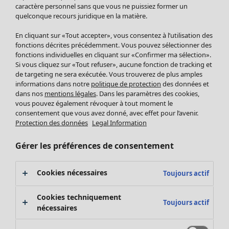
Pantalon
caractère personnel sans que vous ne puissiez former un
quelconque recours juridique en la matière.
Jupes
Manteaux & vestes
Vêtements
Maison
Ouvrir le menu Maison
En cliquant sur «Tout accepter», vous consentez à l’utilisation des
Leggings et collants
Nouveautés
fonctions décrites précédemment. Vous pouvez sélectionner des
Accessoires
fonctions individuelles en cliquant sur «Confirmer ma sélection».
Tous les vêtements
Si vous cliquez sur «Tout refuser», aucune fonction de tracking et
Chaussures
Robes
de targeting ne sera exécutée. Vous trouverez de plus amples
Vêtements de bain
Soldes Mobilier
Tuniques
informations dans notre
politique de protection
des données et
Basics
Bonnes affaires déco
dans nos
mentions légales
. Dans les paramètres des cookies,
Pulls
Décoration
vous pouvez également révoquer à tout moment le
Tops
consentement que vous avez donné, avec effet pour l’avenir.
Textiles
Pulls en tricot
Protection des données
Legal Information
Tapis
Gilets sans manches
Maison
Offres
Ouvrir le menu Offres
Éponge
Pantalons
Gérer les préférences de consentement
Nouveautés
Chemises et blouses
Voir toute la décoration
Gilets
Coussins
Cookies nécessaires
Toujours actif
Manteaux & vestes
Rideaux
Jupes
Tapis
Cookies techniquement
Toujours actif
Éponge
nécessaires
Céramique et verre