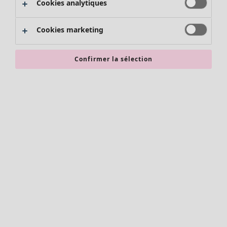
Cookies analytiques
Promos SOLDES
Les promos de Gudrun Sjödén
Cookies marketing
Nouvel arrivage
Bonnes affaires en soldes - jusqu'à -70
Confirmer la sélection