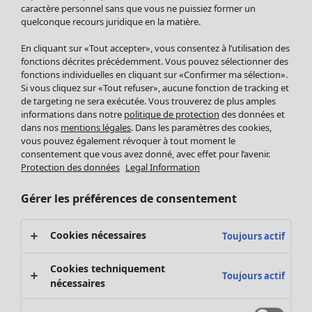
Pantalon
caractère personnel sans que vous ne puissiez former un
quelconque recours juridique en la matière.
Jupes
Manteaux & vestes
En cliquant sur «Tout accepter», vous consentez à l’utilisation des
Leggings et collants
fonctions décrites précédemment. Vous pouvez sélectionner des
Accessoires
fonctions individuelles en cliquant sur «Confirmer ma sélection».
Si vous cliquez sur «Tout refuser», aucune fonction de tracking et
Chaussures
de targeting ne sera exécutée. Vous trouverez de plus amples
Vêtements de bain
Soldes Mobilier
informations dans notre
politique de protection
des données et
Basics
Bonnes affaires déco
dans nos
mentions légales
. Dans les paramètres des cookies,
Décoration
vous pouvez également révoquer à tout moment le
consentement que vous avez donné, avec effet pour l’avenir.
Textiles
Protection des données
Legal Information
Tapis
Éponge
Gérer les préférences de consentement
Cookies nécessaires
Toujours actif
Cookies techniquement
Toujours actif
nécessaires