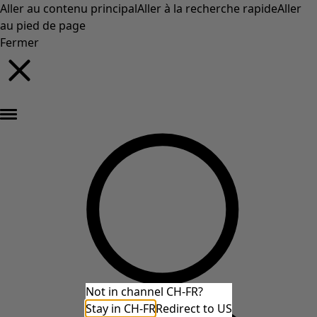
Aller au contenu principal
Aller à la recherche rapide
Aller
au pied de page
Fermer
Nouveautés : la collection d'automne haute en couleur de Gudrun »
Not in channel CH-FR?
Stay in CH-FR
Redirect to US