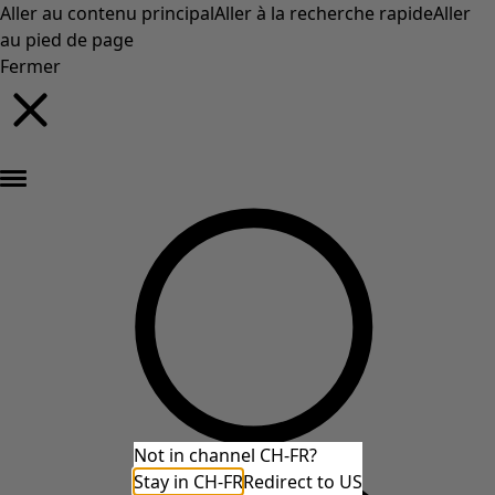
Aller au contenu principal
Aller à la recherche rapide
Aller
au pied de page
Fermer
Nouveautés : la collection d'automne haute en couleur de Gudrun »
Not in channel CH-FR?
Stay in CH-FR
Redirect to US