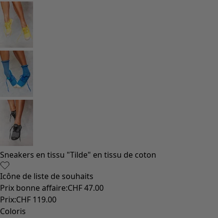
Styles de vétements
Vêtements en lin
Robes de style hippie
Grandes Tailles
À fleurs
Vêtements hippies
Une mode scandinave
Superpositions
À rayures
Des carreaux à foison
À pois
Vêtements bio
Un design suédois
Robes en jersey
Vêtements bohèmes
Des vêtements pour les soirées fraîches