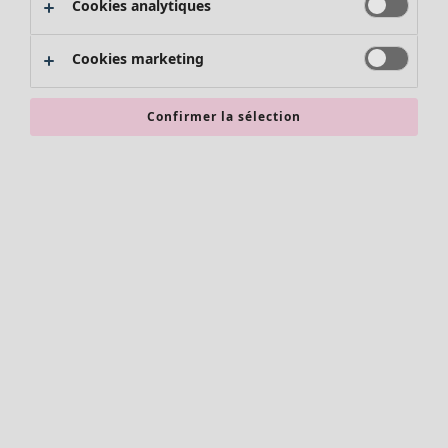
Cookies analytiques
Promos SOLDES
Les promos de Gudrun Sjödén
Cookies marketing
Nouvel arrivage
Bonnes affaires en soldes - jusqu'à -70
Confirmer la sélection