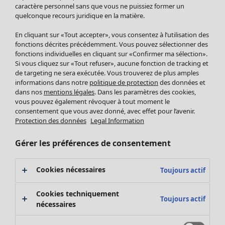
Pantalon
caractère personnel sans que vous ne puissiez former un
quelconque recours juridique en la matière.
Jupes
Manteaux & vestes
En cliquant sur «Tout accepter», vous consentez à l’utilisation des
Leggings et collants
fonctions décrites précédemment. Vous pouvez sélectionner des
Accessoires
fonctions individuelles en cliquant sur «Confirmer ma sélection».
Si vous cliquez sur «Tout refuser», aucune fonction de tracking et
Chaussures
de targeting ne sera exécutée. Vous trouverez de plus amples
Vêtements de bain
Soldes Mobilier
informations dans notre
politique de protection
des données et
Basics
Bonnes affaires déco
dans nos
mentions légales
. Dans les paramètres des cookies,
Décoration
vous pouvez également révoquer à tout moment le
consentement que vous avez donné, avec effet pour l’avenir.
Textiles
Protection des données
Legal Information
Tapis
Éponge
Gérer les préférences de consentement
Cookies nécessaires
Toujours actif
Cookies techniquement
Toujours actif
nécessaires