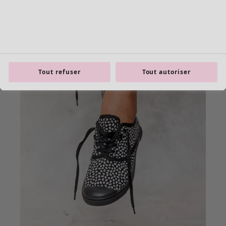
Tout refuser
Tout autoriser
Les basiques
Tous les basiques
Nouveautés basiques
Robes & Tuniques
Tops
Pantalons & Leggings
Basiques tissés
Basiques en jersey
Basiques en maille