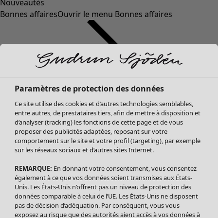
Nouveautés
Bonnes affaires
Ouvrir le menu Bonnes affaires
Paramètres de protection des données
Ce site utilise des cookies et d’autres technologies semblables,
entre autres, de prestataires tiers, afin de mettre à disposition et
d’analyser (tracking) les fonctions de cette page et de vous
proposer des publicités adaptées, reposant sur votre
Soldes Vêtements
Vêtements
Ouvrir le menu Vêtements
comportement sur le site et votre profil (targeting), par exemple
sur les réseaux sociaux et d’autres sites Internet.
Tous les vêtements
Robes
REMARQUE:
En donnant votre consentement, vous consentez
Tuniques
également à ce que vos données soient transmises aux États-
Blouses
Unis. Les États-Unis n’offrent pas un niveau de protection des
données comparable à celui de l’UE. Les États-Unis ne disposent
Tops
pas de décision d’adéquation. Par conséquent, vous vous
Gilets
exposez au risque que des autorités aient accès à vos données à