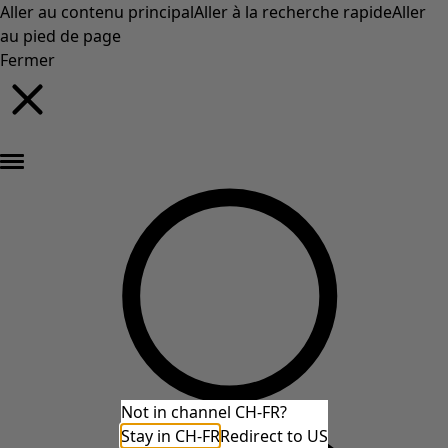
Aller au contenu principal
Aller à la recherche rapide
Aller
au pied de page
Fermer
Nouveautés : la collection d'automne haute en couleur de Gudrun »
Not in channel CH-FR?
Stay in CH-FR
Redirect to US