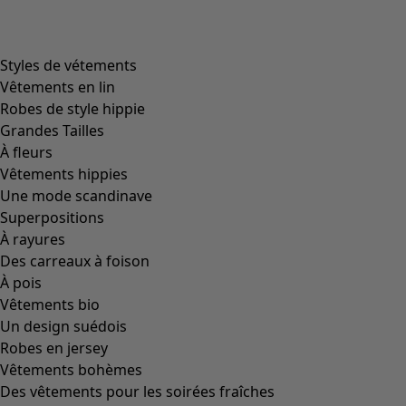
Sneakers en tissu "Tilde" en tissu de coton
Icône de liste de souhaits
Prix bonne affaire
:
CHF 47.00
Prix
:
CHF 119.00
Coloris