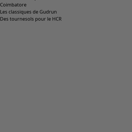
Taille
36
37
38
39
40
41
42
Tableau des tailles
Tableau des tailles
Ajouter au panier
Indisponible
Les frais de livraison sont de 7 CHF