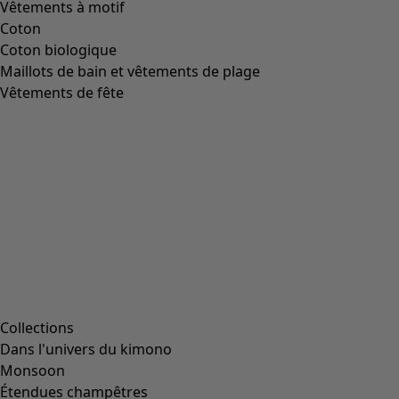
noir
99