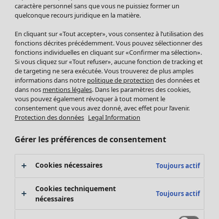
Pantalon
caractère personnel sans que vous ne puissiez former un
quelconque recours juridique en la matière.
Jupes
Manteaux & vestes
Vêtements
Maison
Ouvrir le menu Maison
En cliquant sur «Tout accepter», vous consentez à l’utilisation des
Leggings et collants
Nouveautés
fonctions décrites précédemment. Vous pouvez sélectionner des
Accessoires
fonctions individuelles en cliquant sur «Confirmer ma sélection».
Tous les vêtements
Si vous cliquez sur «Tout refuser», aucune fonction de tracking et
Chaussures
Robes
de targeting ne sera exécutée. Vous trouverez de plus amples
Vêtements de bain
Soldes Mobilier
Tuniques
informations dans notre
politique de protection
des données et
Basics
Bonnes affaires déco
dans nos
mentions légales
. Dans les paramètres des cookies,
Pulls
Décoration
vous pouvez également révoquer à tout moment le
Tops
consentement que vous avez donné, avec effet pour l’avenir.
Textiles
Pulls en tricot
Protection des données
Legal Information
Tapis
Gilets sans manches
Maison
Offres
Ouvrir le menu Offres
Éponge
Pantalons
Gérer les préférences de consentement
Nouveautés
Chemises et blouses
Voir toute la décoration
Gilets
Coussins
Cookies nécessaires
Toujours actif
Manteaux & vestes
Rideaux
Jupes
Tapis
Cookies techniquement
Toujours actif
Éponge
nécessaires
Céramique et verre