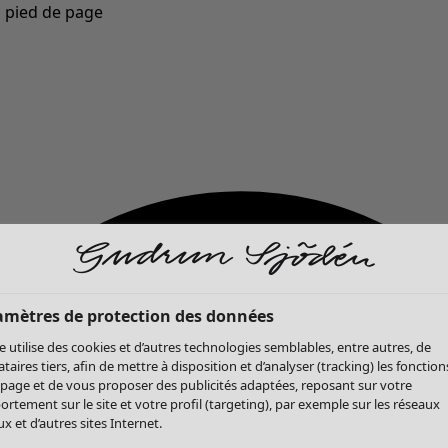
u pied de page
Nouveautés : la collection d'automne haute en couleur de Gudrun »
amètres de protection des données
te utilise des cookies et d’autres technologies semblables, entre autres, de
ataires tiers, afin de mettre à disposition et d’analyser (tracking) les fonction
 page et de vous proposer des publicités adaptées, reposant sur votre
rtement sur le site et votre profil (targeting), par exemple sur les réseaux
x et d’autres sites Internet.