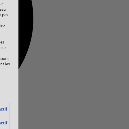
ue
veau
t pas
iez
tes
 sur
ations
ans les
ctif
ctif