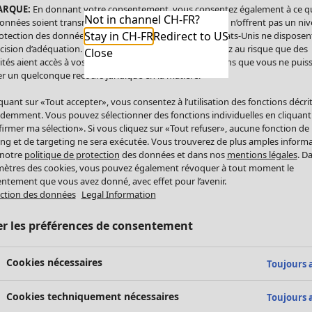
ARQUE:
En donnant votre consentement, vous consentez également à ce q
Not in channel CH-FR?
onnées soient transmises aux États-Unis. Les États-Unis n’offrent pas un ni
Stay in CH-FR
Redirect to US
otection des données comparable à celui de l’UE. Les États-Unis ne disposen
cision d’adéquation. Par conséquent, vous vous exposez au risque que des
Close
ités aient accès à vos données à caractère personnel sans que vous ne puiss
r un quelconque recours juridique en la matière.
iquant sur «Tout accepter», vous consentez à l’utilisation des fonctions décri
demment. Vous pouvez sélectionner des fonctions individuelles en cliquant
irmer ma sélection». Si vous cliquez sur «Tout refuser», aucune fonction de
ing et de targeting ne sera exécutée. Vous trouverez de plus amples inform
 notre
politique de protection
des données et dans nos
mentions légales
. D
ètres des cookies, vous pouvez également révoquer à tout moment le
ntement que vous avez donné, avec effet pour l’avenir.
ction des données
Legal Information
er les préférences de consentement
Cookies nécessaires
Toujours a
Cookies techniquement nécessaires
Toujours a