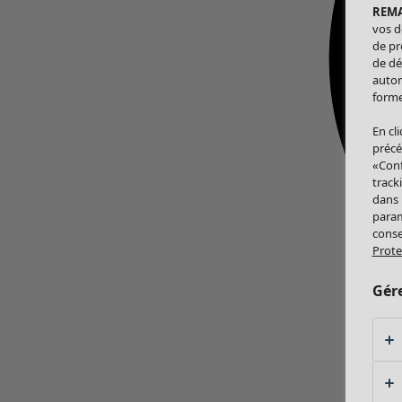
REM
vos d
de pr
de dé
autor
forme
En cl
précé
«Conf
track
dans
param
conse
Prote
Gér