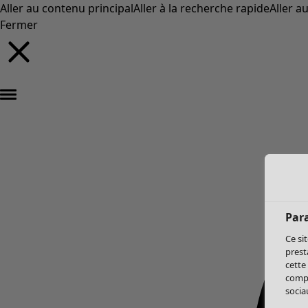
Aller au contenu principal
Aller à la recherche rapide
Aller a
Fermer
Par
Ce si
prest
cette
compo
sociau