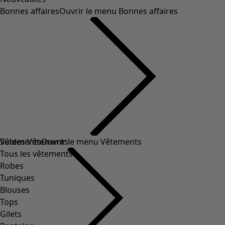
Bonnes affaires
Ouvrir le menu Bonnes affaires
Soldes Vêtements
Vêtements
Ouvrir le menu Vêtements
Tous les vêtements
Robes
Tuniques
Blouses
Tops
Gilets