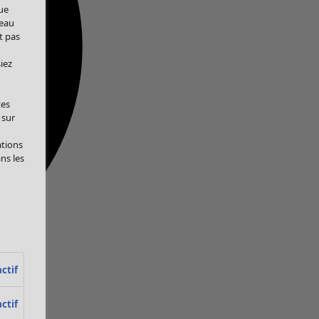
ue
veau
t pas
iez
tes
 sur
ations
ans les
ctif
ctif