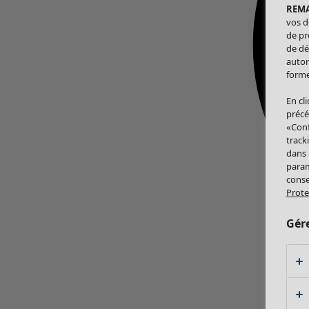
REM
vos d
de pr
de dé
autor
forme
En cl
précé
«Conf
track
dans
param
conse
Prote
Gér