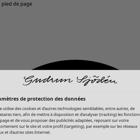
u pied de page
Nouveautés : la collection d'automne haute en couleur de Gudrun »
amètres de protection des données
te utilise des cookies et d’autres technologies semblables, entre autres, de
ataires tiers, afin de mettre à disposition et d’analyser (tracking) les fonction
 page et de vous proposer des publicités adaptées, reposant sur votre
rtement sur le site et votre profil (targeting), par exemple sur les réseaux
x et d’autres sites Internet.