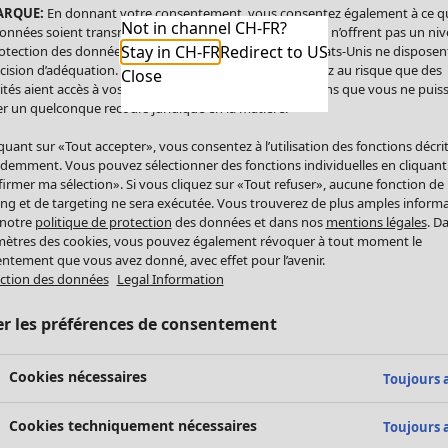
ARQUE:
En donnant votre consentement, vous consentez également à ce q
Not in channel CH-FR?
onnées soient transmises aux États-Unis. Les États-Unis n’offrent pas un ni
Stay in CH-FR
Redirect to US
otection des données comparable à celui de l’UE. Les États-Unis ne disposen
cision d’adéquation. Par conséquent, vous vous exposez au risque que des
Close
ités aient accès à vos données à caractère personnel sans que vous ne puiss
r un quelconque recours juridique en la matière.
iquant sur «Tout accepter», vous consentez à l’utilisation des fonctions décri
demment. Vous pouvez sélectionner des fonctions individuelles en cliquant
irmer ma sélection». Si vous cliquez sur «Tout refuser», aucune fonction de
ing et de targeting ne sera exécutée. Vous trouverez de plus amples inform
 notre
politique de protection
des données et dans nos
mentions légales
. D
ètres des cookies, vous pouvez également révoquer à tout moment le
ntement que vous avez donné, avec effet pour l’avenir.
ction des données
Legal Information
er les préférences de consentement
Cookies nécessaires
Toujours a
Cookies techniquement nécessaires
Toujours a