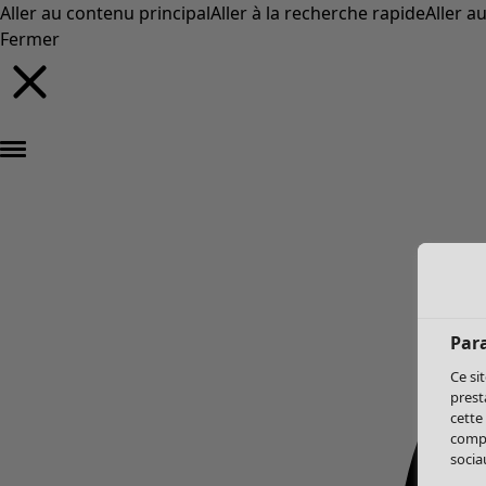
Aller au contenu principal
Aller à la recherche rapide
Aller a
Fermer
Par
Ce si
prest
cette
compo
sociau