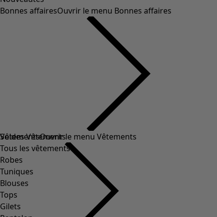
Bonnes affaires
Ouvrir le menu Bonnes affaires
Soldes Vêtements
Vêtements
Ouvrir le menu Vêtements
Tous les vêtements
Robes
Tuniques
Blouses
Tops
Gilets