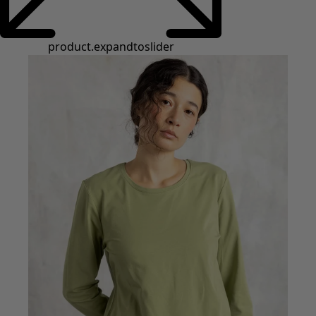
Styles de vétements
Vêtements en lin
Robes de style hippie
Grandes Tailles
À fleurs
Vêtements hippies
Une mode scandinave
Superpositions
À rayures
Des carreaux à foison
À pois
Vêtements bio
Un design suédois
Robes en jersey
Vêtements bohèmes
Des vêtements pour les soirées fraîches
Vêtements à motif