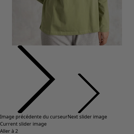
Coton
Coton biologique
Maillots de bain et vêtements de plage
Vêtements de fête
Collections
Dans l'univers du kimono
Monsoon
Étendues champêtres
Coimbatore