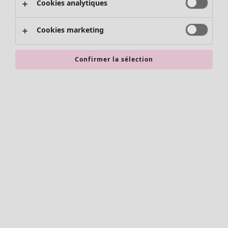
Cookies analytiques
Promos SOLDES
Les promos de Gudrun Sjödén
Cookies marketing
Nouvel arrivage
Bonnes affaires en soldes - jusqu'à -70
Confirmer la sélection