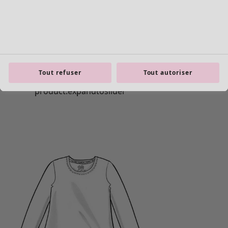
Tout refuser
Tout autoriser
Les basiques
Tous les basiques
Nouveautés basiques
Robes & Tuniques
Tops
Pantalons & Leggings
Basiques tissés
Basiques en jersey
Basiques en maille