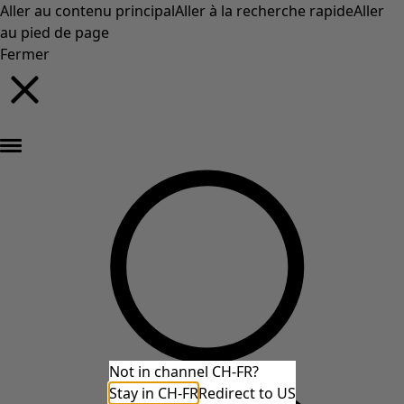
Aller au contenu principal
Aller à la recherche rapide
Aller
au pied de page
Fermer
Nouveautés : la collection d'automne haute en couleur de Gudrun »
Not in channel CH-FR?
Stay in CH-FR
Redirect to US