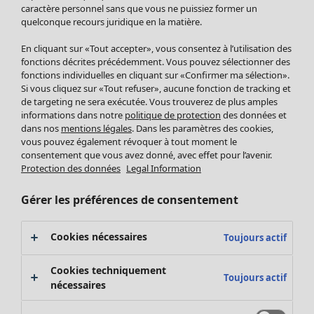
Pantalon
caractère personnel sans que vous ne puissiez former un
quelconque recours juridique en la matière.
Jupes
Manteaux & vestes
En cliquant sur «Tout accepter», vous consentez à l’utilisation des
Leggings et collants
fonctions décrites précédemment. Vous pouvez sélectionner des
Accessoires
fonctions individuelles en cliquant sur «Confirmer ma sélection».
Si vous cliquez sur «Tout refuser», aucune fonction de tracking et
Chaussures
de targeting ne sera exécutée. Vous trouverez de plus amples
Vêtements de bain
Soldes Mobilier
informations dans notre
politique de protection
des données et
Basics
Bonnes affaires déco
dans nos
mentions légales
. Dans les paramètres des cookies,
Décoration
vous pouvez également révoquer à tout moment le
consentement que vous avez donné, avec effet pour l’avenir.
Textiles
Protection des données
Legal Information
Tapis
Éponge
Gérer les préférences de consentement
Cookies nécessaires
Toujours actif
Cookies techniquement
Toujours actif
nécessaires